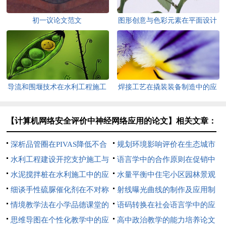
初一议论文范文
图形创意与色彩元素在平面设计
中的应用论文
导流和围堰技术在水利工程施工
焊接工艺在撬装装备制造中的应
中的应用论文
用论文
【计算机网络安全评价中神经网络应用的论文】相关文章：
深析品管圈在PIVAS降低不合
规划环境影响评价在生态城市
理医嘱中的应用论文
水利工程建设开挖支护施工与
建设中的应用论文
语言学中的合作原则在促销中
应用论文
水泥搅拌桩在水利施工中的应
的应用论文
水量平衡中住宅小区园林景观
用研究论文
细谈手性硫脲催化剂在不对称
设计应用论文
射线曝光曲线的制作及应用制
反应中的应用论文
情境教学法在小学品德课堂的
作及应用论文
语码转换在社会语言学中的应
应用论文
思维导图在个性化教学中的应
用论文
高中政治教学的能力培养论文