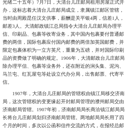
光绪二十五年）7月7日，大清台儿庄邮局租用房屋正式开
办，这标志着大清台儿庄邮局成立，隶属镇江邮区管辖，
当时由周殿昆任汉文供事，薪酬是关平银4两，信差1人，
邮差3人。大清邮政镇江总局指令大清台儿庄邮局办理平
信、印刷品、包裹等收寄业务，其中国内包裹要付普通邮
费的两倍，国际包裹应付国内邮费的两倍加英国邮费，并
限定包裹体积为一立方英尺，重量为五磅，并对国际印刷
品的资费做了明确的规定。1906年，大清邮政台儿庄邮局
除办理平信、包裹等业务外，还在附近的涧头集、泥沟、
马兰屯、红瓦屋屯等处设立代办分局，出售邮票、代寄平
信。
1907年，大清台儿庄邮局的管辖权由镇江局移交济南
局，这次管辖权的变更缘起开封邮局管理的濮州邮局交由
济南邮局管辖。1907年初，济南邮局局长商洽镇江邮局局
长将台儿庄邮局划归济南邮局管辖。两地邮局局长用了四
个月的时间，多次以公函和信件交流的方式，在报经总邮