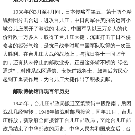
1938年的3月至4月间，日本侵略军第五、第十两个精
锐师团分击合进，进攻台儿庄，中日两军在美丽的运河小
城台儿庄展开了激战的`巷战，中国军队以三万多人的代
价歼敌一万多人，取得了台儿庄大捷，沉重打击了日本侵
略者的嚣张气焰，是抗日战争时期中国军队取得的一次重
大胜利。在台儿庄大战的战场上，与抗日将士一同坚守
的，还有从未停止的邮政业务。正是这条斩不断的“绿色
通道”，对维系战区通信、安抚前线将士、鼓舞后方民众
起到了重要作用，为台儿庄大捷作出了积极贡献。
邮政博物馆再现百年历史
1945年，台儿庄邮政局搬迁至繁荣街中段路南，后因
战乱几经辗转，1948年被战时邮局接管，同年11月，台儿
庄解放，新政府全面接管了台儿庄邮政局，至此台儿庄邮
政局结束了中华邮政的历史。中华人民共和国成立后，台