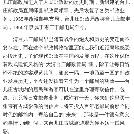
儿庄邮政局进入了人民邮政新的历史时期，新组建的台儿
庄邮政局直属峄县邮政局领导，先后恢复了各类邮政业
务，1955年改设邮电支局，台儿庄邮政局改称台儿庄邮电
局，1960年隶属于枣庄市邮电局至今。
清台儿庄邮局早已随着战争的炮火和历史的变迁而不
复存在，而在这个邮政博物馆里还能让我们近距离地感受
那段历史，了解现代邮政在中国的发展历程，在这座保留
着欧式建筑风格的“大清台庄邮政管局”里，除了让每日络
绎不绝的游客观览其间，缅念一隅、一地乃至一国的邮政
业发展历史，至今还发挥着它作为一个邮局的功效——台
儿庄古城内的居民和游客可以在这里办理寄取信件、包
裹、汇兑等日常邮递业务，或许有一天，你来到这里买一
张带有古城影像的明信片，将它投入百年老邮局前那个同
时代的邮筒内，寄给自己的“未来”，那该是一件很有意义
的事情，到时候，来台儿庄古城旅游观光你不妨一试风
彩。