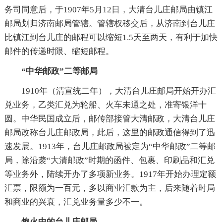
务司同意后，于1907年5月12日，大清台儿庄邮局由镇江
邮局划归济南邮局管辖。管辖权移交后，从济南到台儿庄
比镇江到台儿庄的邮程可以缩短1.5天至两天，有利于加快
邮件的传递时限、缩短邮程。
“中华邮政”二等邮局
1910年（清宣统二年），大清台儿庄邮局开始开办汇
兑业务，乙类汇兑为轮船、火车未通之处，准寄银洋十
圆。中华民国成立后，邮传部接管大清邮政，大清台儿庄
邮局改称台儿庄邮政局，此后，这里的邮政通信得到了迅
速发展。1913年，台儿庄邮政局被定为“中华邮政”二等邮
局，除沿袭“大清邮政”时期的函件、包裹、印刷品和汇兑
等业务外，陆续开办了多项新业务。1917年开始办理定额
汇票，限额为一百元，多以商业汇款为主，后来随着时局
和商业的兴衰，汇兑业务量多少不一。
炮火中的台儿庄邮局