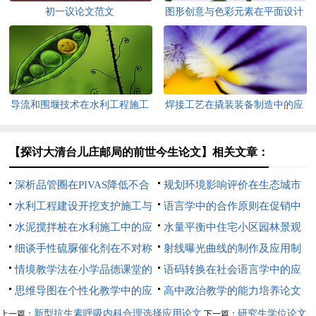
初一议论文范文
图形创意与色彩元素在平面设计
中的应用论文
导流和围堰技术在水利工程施工
焊接工艺在撬装装备制造中的应
中的应用论文
用论文
【探讨大清台儿庄邮局的前世今生论文】相关文章：
深析品管圈在PIVAS降低不合
规划环境影响评价在生态城市
理医嘱中的应用论文
水利工程建设开挖支护施工与
建设中的应用论文
语言学中的合作原则在促销中
应用论文
水泥搅拌桩在水利施工中的应
的应用论文
水量平衡中住宅小区园林景观
用研究论文
细谈手性硫脲催化剂在不对称
设计应用论文
射线曝光曲线的制作及应用制
反应中的应用论文
情境教学法在小学品德课堂的
作及应用论文
语码转换在社会语言学中的应
应用论文
思维导图在个性化教学中的应
用论文
高中政治教学的能力培养论文
用论文
范文
新型抗生素呼吸内科合理选择应用论文
研究生学位论文
上一篇：
下一篇：