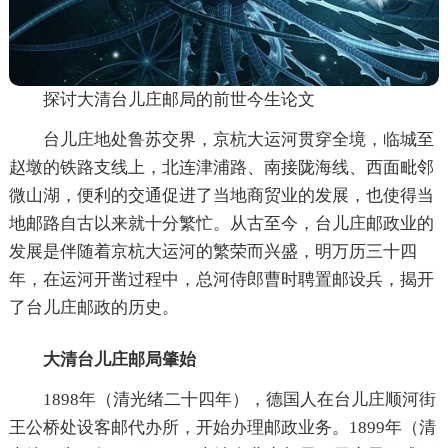
探讨大清台儿庄邮局的前世今生论文
台儿庄地处鲁苏交界，京杭大运河贯穿全境，临城至
赵墩的铁路支线上，北连津浦路、南接陇海线、西面毗邻
微山湖，便利的交通促进了当地商贸业的发展，也使得当
地邮路自古以来就十分繁忙。从古至今，台儿庄邮政业的
发展是伴随着京杭大运河的繁荣而兴盛，明万历三十四
年，在运河开凿过程中，总河侍郎曹时聘置邮设兵，揭开
了台儿庄邮政的历史。
大清台儿庄邮局肇始
1898年（清光绪二十四年），德国人在台儿庄顺河街
王公桥处设客邮代办所，开始办理邮政业务。1899年（清