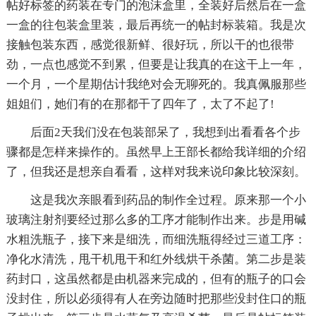
帖好标签的药装在专门的泡沫盒里，全装好后然后在一盒
一盒的往包装盒里装，最后再统一的帖封标装箱。我是次
接触包装东西，感觉很新鲜、很好玩，所以干的也很带
劲，一点也感觉不到累，但要是让我真的在这干上一年，
一个月，一个星期估计我绝对会无聊死的。我真佩服那些
姐姐们，她们有的在那都干了四年了，太了不起了!
后面2天我们没在包装部呆了，我想到出看看各个步
骤都是怎样来操作的。虽然早上王部长都给我详细的介绍
了，但我还是想亲自看看，这样对我来说印象比较深刻。
这是我次亲眼看到药品的制作全过程。原来那一个小
玻璃注射剂要经过那么多的工序才能制作出来。步是用碱
水粗洗瓶子，接下来是细洗，而细洗瓶得经过三道工序：
净化水清洗，甩干机甩干和红外线烘干杀菌。第二步是装
药封口，这虽然都是由机器来完成的，但有的瓶子的口会
没封住，所以必须得有人在旁边随时把那些没封住口的瓶