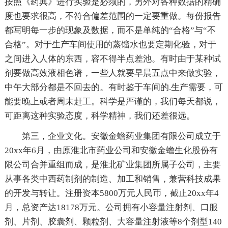
按照《药典》进行实验是必须的，另外对各种数据的精确
度也要求很高，不符合偏差范围的一定要重做。每份报告
都写明每一步的现象及数据，而不是单纯的“合格”与“不
合格”。对于生产车间使用的蒸馏水也要定期化验，对于
之间进入人体的东西，容不得半点差池。有时由于某种试
剂要做高效液相色谱，一些人就要早晨五点中来做实验，
中午大部分都是不回去的。有时鉴于车间的.生产需要，可
能要晚上或者周末赶工。科学是严谨的，我们每天都说，
可距离这种实验态度，科学精神，我们还差很远。
第三，企业文化。安徽金蟾药业集团有限公司成立于
20xx年6月，由原淮北市药业公司和安徽金蟾生化股份有
限公司合并重组而成，是淮北矿业集团所属子公司，主要
从事各类中西药制剂的制造、加工和销售，兼营科技成果
的开发与转让。注册资本5800万元人民币，截止20xx年4
月，总资产达18178万元。公司拥有小容量注射剂、口服
剂、片剂、胶囊剂、颗粒剂、大容量注射液等8个剂型140