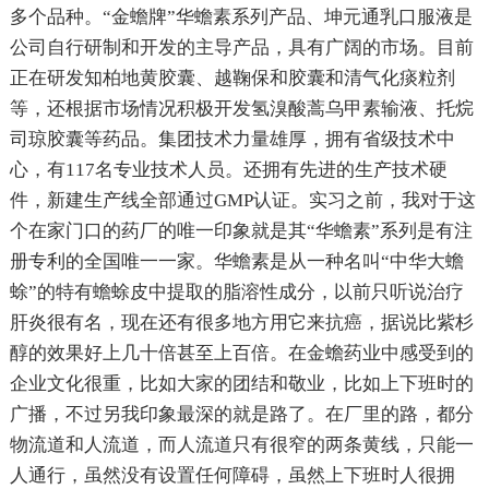
多个品种。“金蟾牌”华蟾素系列产品、坤元通乳口服液是
公司自行研制和开发的主导产品，具有广阔的市场。目前
正在研发知柏地黄胶囊、越鞠保和胶囊和清气化痰粒剂
等，还根据市场情况积极开发氢溴酸蒿乌甲素输液、托烷
司琼胶囊等药品。集团技术力量雄厚，拥有省级技术中
心，有117名专业技术人员。还拥有先进的生产技术硬
件，新建生产线全部通过GMP认证。实习之前，我对于这
个在家门口的药厂的唯一印象就是其“华蟾素”系列是有注
册专利的全国唯一一家。华蟾素是从一种名叫“中华大蟾
蜍”的特有蟾蜍皮中提取的脂溶性成分，以前只听说治疗
肝炎很有名，现在还有很多地方用它来抗癌，据说比紫杉
醇的效果好上几十倍甚至上百倍。在金蟾药业中感受到的
企业文化很重，比如大家的团结和敬业，比如上下班时的
广播，不过另我印象最深的就是路了。在厂里的路，都分
物流道和人流道，而人流道只有很窄的两条黄线，只能一
人通行，虽然没有设置任何障碍，虽然上下班时人很拥