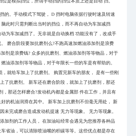
的挡位是模拟挡位，所谓手动挡的挡位本质上还是自动 挡。
挡的。手动模式下驾驶， D 挡时电脑依据行驶时速及转速
 脑此时只需判断出当时的挡位，而不再自动为车加减挡
自动为车加减挡了。无非就是自动换档 功能没有了，改成手
已。 磨合阶段要加抗磨剂么?不跑高速加燃油添加剂是浪费
添加剂是浪费钱? 众多的抗磨剂、燃油添加剂等等物品，对于
、燃油添加剂等等物品，对于年限长一些的车是有帮助的。
损，就给车加上了抗磨剂。 购置完新车的朋友， 是有一些刚
上了抗磨剂。 新车还在磨合阶段，就加上了抗磨剂，那还
剂，那还怎样磨合?发动机内都是金属部 件在工作，并且有
良好的机油润滑在其中。 新车加上抗磨剂不但毫无用处， 新
因未完成磨合造成发动机提速 无力等现象。 无力等现象。
添加剂的工作人员， 在加油站经常会遇见为您推荐各种品
让车省油，可以清除喷油嘴的积碳等等。这些优点都是存在