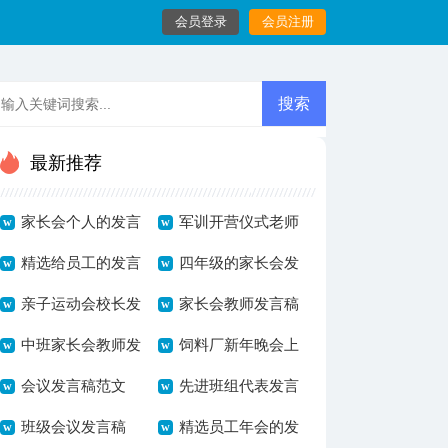
会员登录
会员注册
最新推荐
家长会个人的发言
军训开营仪式老师
稿3篇
精选给员工的发言
发言稿
四年级的家长会发
稿范文八篇
亲子运动会校长发
言稿
家长会教师发言稿
言稿
中班家长会教师发
饲料厂新年晚会上
言稿
会议发言稿范文
的发言稿范文
先进班组代表发言
班级会议发言稿
稿
精选员工年会的发