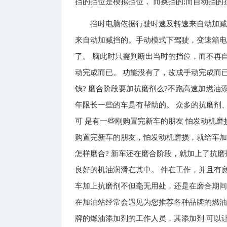
挡的挡位是模拟挡位， 而换挡的;而自动挡
挡时电脑依据行驶时速及转速来自动加减
来自动加减挡的。手动模式下驾驶，变速箱电
了。 脑此时只需判断出当时的挡位，而不再
动完成而已。 功能没有了，改成手动完成而
钱? 磨合阶段要加抗磨剂么?不跑高速加燃油
年限长一些的车是有帮助的。 众多的抗磨剂
可 是有一些刚购置完新车的朋友 怕发动机磨
购置完新车的朋友，怕发动机磨损，就给车加
怎样磨合? 新车还在磨合阶段，就加上了抗磨
良好的机油润滑在其中。 件在工作，并且有
车加上抗磨剂不但毫无用处，还是在磨合期间
在加油站经常会遇见为您推荐各种品牌的燃油
牌的燃油添加剂的工作人员，其添加剂 可以