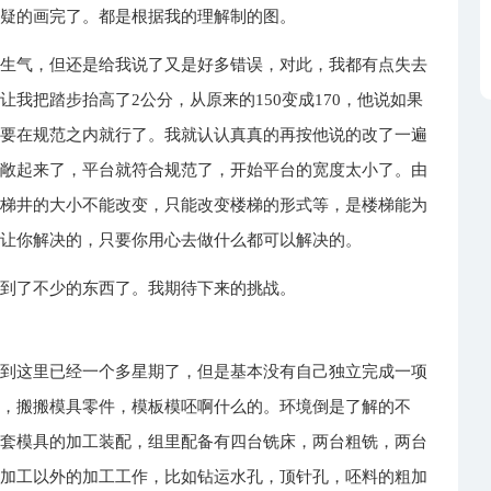
半疑的画完了。都是根据我的理解制的图。
点生气，但还是给我说了又是好多错误，对此，我都有点失去
我把踏步抬高了2公分，从原来的150变成170，他说如果
只要在规范之内就行了。我就认认真真的再按他说的改了一遍
宽敞起来了，平台就符合规范了，开始平台的宽度太小了。由
，梯井的大小不能改变，只能改变楼梯的形式等，是楼梯能为
怕让你解决的，只要你用心去做什么都可以解决的。
学到了不少的东西了。我期待下来的挑战。
来到这里已经一个多星期了，但是基本没有自己独立完成一项
啊，搬搬模具零件，模板模呸啊什么的。环境倒是了解的不
整套模具的加工装配，组里配备有四台铣床，两台粗铣，两台
控加工以外的加工工作，比如钻运水孔，顶针孔，呸料的粗加