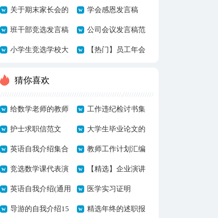
关于期末家长会的
言稿范文汇编九篇
学会感恩发言稿
发言稿
班干部竞选发言稿
公司会议发言稿范
15篇
小学生竞选学校大
文
【热门】员工年会
队委发言稿
发言稿3篇
猜你喜欢
给数学老师的教师
工作违纪检讨书集
节祝福语15篇
护士求职信范文
锦15篇
大学生毕业论文的
英语自我介绍集合
致谢词
教师工作计划汇编
10篇
竞选数学课代表演
15篇
【精选】企业演讲
讲稿
英语自我介绍(通用
稿模板七篇
医学实习证明
7篇)
导游的自我介绍15
精选年终的述职报