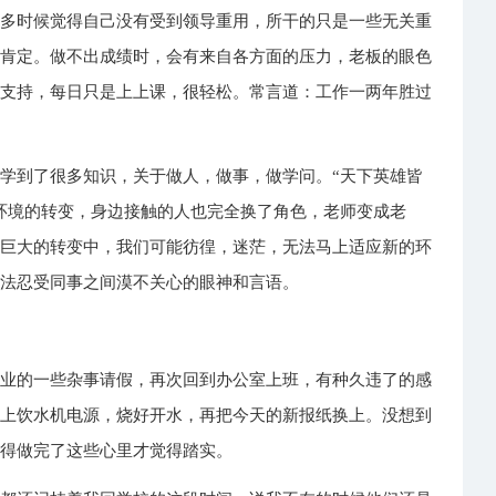
很多时候觉得自己没有受到领导重用，所干的只是一些无关重
的肯定。做不出成绩时，会有来自各方面的压力，老板的眼色
和支持，每日只是上上课，很轻松。常言道：工作一两年胜过
学到了很多知识，关于做人，做事，做学问。“天下英雄皆
环境的转变，身边接触的人也完全换了角色，老师变成老
这巨大的转变中，我们可能彷徨，迷茫，无法马上适应新的环
无法忍受同事之间漠不关心的眼神和言语。
毕业的一些杂事请假，再次回到办公室上班，有种久违了的感
插上饮水机电源，烧好开水，再把今天的新报纸换上。没想到
觉得做完了这些心里才觉得踏实。