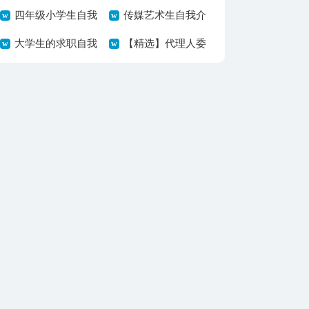
篇
四年级小学生自我
告集锦7篇
传媒艺术生自我介
介绍14篇
大学生的求职自我
绍
【精选】代理人委
介绍
托书四篇