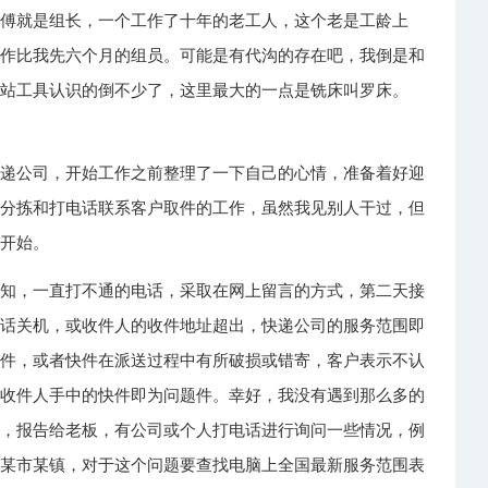
师傅就是组长，一个工作了十年的老工人，这个老是工龄上
工作比我先六个月的组员。可能是有代沟的存在吧，我倒是和
站站工具认识的倒不少了，这里最大的一点是铣床叫罗床。
快递公司，开始工作之前整理了一下自己的心情，准备着好迎
做分拣和打电话联系客户取件的工作，虽然我见别人干过，但
的开始。
通知，一直打不通的电话，采取在网上留言的方式，第二天接
电话关机，或收件人的收件地址超出，快递公司的服务范围即
快件，或者快件在派送过程中有所破损或错寄，客户表示不认
到收件人手中的快件即为问题件。幸好，我没有遇到那么多的
来，报告给老板，有公司或个人打电话进行询问一些情况，例
到某市某镇，对于这个问题要查找电脑上全国最新服务范围表