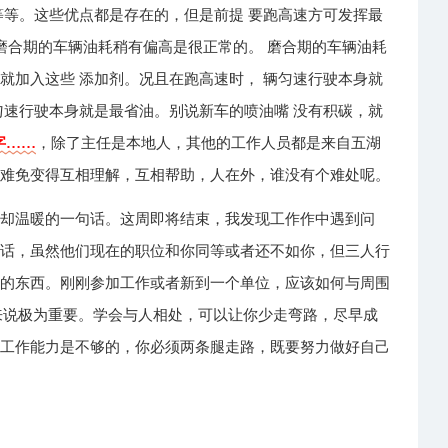
等等。这些优点都是存在的，但是前提 要跑高速方可发挥最
 磨合期的车辆油耗稍有偏高是很正常的。 磨合期的车辆油耗
就加入这些 添加剂。况且在跑高速时， 辆匀速行驶本身就
匀速行驶本身就是最省油。别说新车的喷油嘴 没有积碳，就
字……
，除了主任是本地人，其他的工作人员都是来自五湖
就难免变得互相理解，互相帮助，人在外，谁没有个难处呢。
实却温暖的一句话。这周即将结束，我发现工作作中遇到问
说话，虽然他们现在的职位和你同等或者还不如你，但三人行
用的东西。刚刚参加工作或者新到一个单位，应该如何与周围
来说极为重要。学会与人相处，可以让你少走弯路，尽早成
的工作能力是不够的，你必须两条腿走路，既要努力做好自己