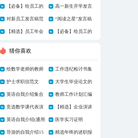
（精选3篇）
【必备】给员工的
（通用3篇）
高一新生开学发言
发言稿四篇
对新员工发言稿范
稿
“阅读之星”发言稿
文7篇
【精选】员工年会
【必备】给员工的
的发言稿模板集合
发言稿3篇
猜你喜欢
8篇
给数学老师的教师
工作违纪检讨书集
节祝福语15篇
护士求职信范文
锦15篇
大学生毕业论文的
英语自我介绍集合
致谢词
教师工作计划汇编
10篇
竞选数学课代表演
15篇
【精选】企业演讲
讲稿
英语自我介绍(通用
稿模板七篇
医学实习证明
7篇)
导游的自我介绍15
精选年终的述职报