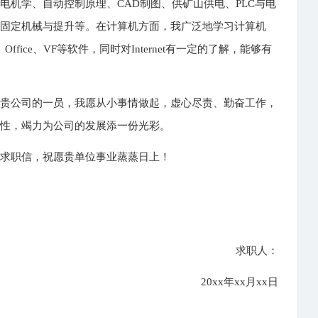
电机学、自动控制原理、CAD制图、供矿山供电、PLC与电
山固定机械与提升等。在计算机方面，我广泛地学习计算机
fice、VF等软件，同时对Internet有一定的了解，能够有
为贵公司的一员，我愿从小事情做起，虚心尽责、勤奋工作，
造性，竭力为公司的发展添一份光彩。
的求职信，祝愿贵单位事业蒸蒸日上！
求职人：
20xx年xx月xx日