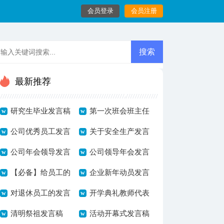
会员登录
会员注册
最新推荐
研究生毕业发言稿
第一次班会班主任
公司优秀员工发言
发言稿
关于安全生产发言
稿集合9篇
公司年会领导发言
稿
公司领导年会发言
稿范文
【必备】给员工的
稿
企业新年动员发言
发言稿范文10篇
对退休员工的发言
稿范文
开学典礼教师代表
稿集合五篇
清明祭祖发言稿
发言稿范文
活动开幕式发言稿