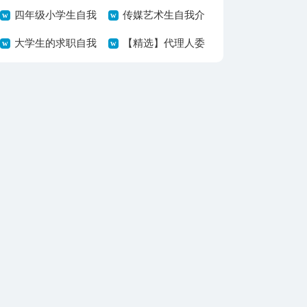
篇
四年级小学生自我
告集锦7篇
传媒艺术生自我介
介绍14篇
大学生的求职自我
绍
【精选】代理人委
介绍
托书四篇