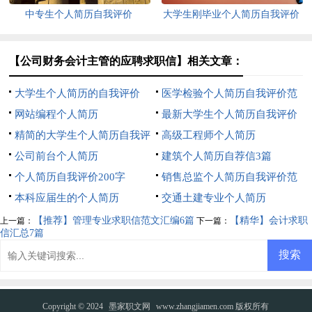
中专生个人简历自我评价
大学生刚毕业个人简历自我评价
【公司财务会计主管的应聘求职信】相关文章：
大学生个人简历的自我评价
医学检验个人简历自我评价范
网站编程个人简历
文
最新大学生个人简历自我评价
精简的大学生个人简历自我评
高级工程师个人简历
价
公司前台个人简历
建筑个人简历自荐信3篇
个人简历自我评价200字
销售总监个人简历自我评价范
本科应届生的个人简历
文（精选5篇）
交通土建专业个人简历
【推荐】管理专业求职信范文汇编6篇
【精华】会计求职
上一篇：
下一篇：
信汇总7篇
Copyright © 2024
墨家职文网
www.zhangjiamen.com 版权所有