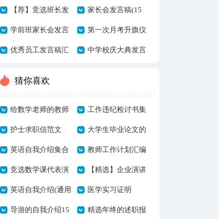
（通用7篇）
稿范文（精选9
【荐】竞选班长发
家长会发言稿(15
篇）
言稿10篇
学前班家长会发言
篇)
第一次月考升旗仪
稿
优秀员工发言稿汇
式发言稿
中学校庆大典发言
总八篇
稿
猜你喜欢
给数学老师的教师
工作违纪检讨书集
节祝福语15篇
护士求职信范文
锦15篇
大学生毕业论文的
英语自我介绍集合
致谢词
教师工作计划汇编
10篇
竞选数学课代表演
15篇
【精选】企业演讲
讲稿
英语自我介绍(通用
稿模板七篇
医学实习证明
7篇)
导游的自我介绍15
精选年终的述职报