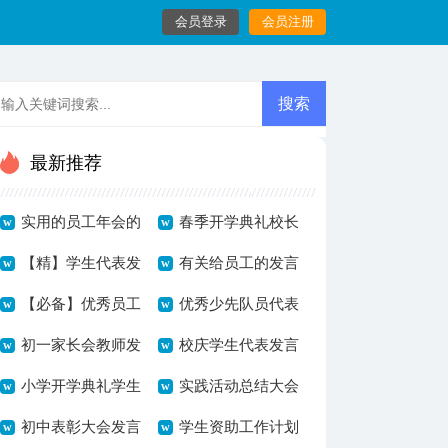
会员登录
会员注册
最新推荐
实用的员工年会的
春季开学典礼校长
发言稿集合8篇
【精】学生代表发
发言稿范例
有关给员工的发言
言稿11篇
【必备】优秀员工
稿锦集5篇
优秀少先队员代表
的发言稿4篇
初一家长会教师发
发言稿范文
校庆学生代表发言
言稿
小学开学典礼学生
稿
实践活动总结大会
代表发言稿范文
初中表彰大会发言
发言稿
学生资助工作计划