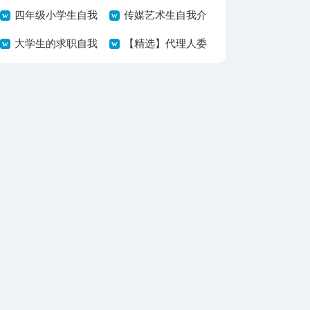
篇
四年级小学生自我
告集锦7篇
传媒艺术生自我介
介绍14篇
大学生的求职自我
绍
【精选】代理人委
介绍
托书四篇