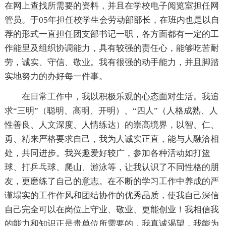
在网上查找所需要的资料，并且在学校电子阅览室担任网
管员。于05年担任校学生会劳动部部长，在班内也是以自
荐的形式一直担任团支部书记一职，各方面都有一定的工
作能里及组织协调能力，具有较强的责任心，能够吃苦耐
劳，诚实、守信、敬业。我有很强的动手能力，并且脚踏
实地努力的办好每一件事。
在日常工作中，我以积极乐观的心态面对生活。我追
求“三明”（聪明、高明、开明）、“四人”（人格成熟、人
性善良、人文深度、人情练达）的崇高境界，以智、仁、
勇、精来严格要求自己，我为人诚实正直，能与人融洽相
处，共同进步。我兴趣爱好较广，参加各种活动如打篮
球、打乒乓球、爬山、游泳等，让我认识了不同性格的朋
友，更磨练了自己的意志。在不断的学习工作中养成的严
谨塌实的工作作风和团结协作的优秀品质，使我自己深信
自己完全可以在岗位上守业、敬业、更能创业！我相信我
的能力和知识正是贵单位所需要的，我真诚渴望，我能为