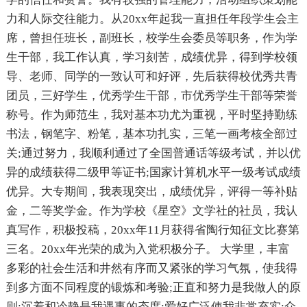
力和人际交往能力。从20xx年起我一直担任年段学生会主
席，曾担任班长，副班长，校学生会委员等职务，作为学
生干部，我工作认真，学习刻苦，成绩优异，得到学校领
导、老师、同学的一致认可和好评，先后获得校优秀共青
团员，三好学生，优秀学生干部，市优秀学生干部等荣誉
称号。作为师范生，我对基本功尤为重视，平时坚持勤练
书法，钢笔字、粉笔，基本功扎实，三笔一画考核全部过
关;通过努力，我顺利通过了全国普通话等级考试，并以优
异的成绩获得二级甲等证书;国家计算机水平一级考试成绩
优异。大专期间，我表现突出，成绩优异，评得一等补贴
金，二等奖学金。作为学校《星空》文学社的社员，我认
真写作，积极投稿，20xx年11月获得省陶行知征文比赛第
三名。20xx年光荣的成为入党积极分子。 大学里，丰富
多彩的社会生活和井然有序而又紧张的学习气氛，使我得
到多方面不同程度的锻炼和考验;正直和努力是我做人的原
则;沉着和冷静是我遇事的态度;爱好广泛使我非常充实;众