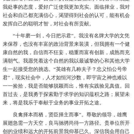
我处事的态度，爱好广泛使我更加充实。面临择业，我对
社会和自己都充满信心，渴望得到社会的认可，能有机会
发挥自己的聪明才智，对社会有所贡献。
“十年磨一剑，今日把示君”。我没有名牌大学的文凭
来保荐，也没有丰富的政治背景来装潢，但我拥有一个健
康自然的我，自信而不狂妄，稳重而富有创新，成熟而充
满朝气。我愿凭着这个自然的我以最诚挚的心和其他大学
生一起接受您的挑选。“英雄有几称夫子？忠义怕公号帝
君”，现实社会中，人才如恒河沙数，即宇宙之神也难以
一一捡拾，我是否能够脱颖而出，惟有实践验见真值。回
首过去，是我勇于探索勤于求学的知识蕴积之路；展望未
来，将是我乐于奉献于业务的事业开拓之途。
良禽择本而栖，贤臣择主而事”。尊敬的领导，雄鹰
展翅急需一方天空，良马驰骋尚待一方路径。贵单位所开
创的业绩和远大的开拓前景我仰慕已久。深信我会用自己