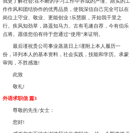
我更了解社会;在不断的学习工作中养成的严谨、踏实的工
作作风和团结协作的优秀品质，使我深信自己完全可以在
岗位上守业、敬业、更能创业 !乐慧眼，开始我千里之
行。疾风知劲草，路遥知马力。古有毛遂自荐，今有伯乐
点将。愿借您伯有待于您通过“使用”来证明。
最后谨祝贵公司事业蒸蒸日上!谨附上本人履历一
份，详列本人的基本资料，社会实践，技能和学历。承蒙
审阅，不胜感激!
此致
敬礼!
外语求职信 篇3
尊敬的先生/女士：
您好!