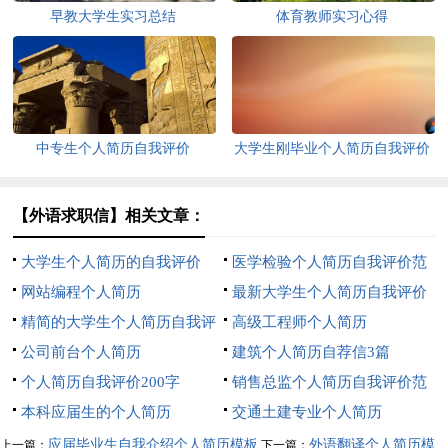
早教大学生实习总结
体育教师实习心得
中专生个人简历自我评价
大学生刚毕业个人简历自我评价
【外语求职信】相关文章：
大学生个人简历的自我评价
医学检验个人简历自我评价范
网站编程个人简历
文
最新大学生个人简历自我评价
精简的大学生个人简历自我评
高级工程师个人简历
价
公司前台个人简历
建筑个人简历自荐信3篇
个人简历自我评价200字
销售总监个人简历自我评价范
本科应届生的个人简历
文（精选5篇）
交通土建专业个人简历
应届毕业生自我介绍个人简历模板
外语翻译个人简历模
上一篇：
下一篇：