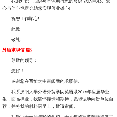
我的知识、胆识与卓识期待您的赏识!我的慧心、爱
心与信心也定会助您实现伟业雄心!
祝您工作顺心!
此致
敬礼!
外语求职信 篇5
尊敬的领导：
您好！
感谢您在百忙之中审阅我的求职信。
我系汉阳大学外语外贸学院英语系20xx年应届毕业
生，面临择业，我满怀憧憬和期待，愿坦诚地向贵单位自
荐，并将我的材料函呈上，敬请审阅。
我毕业于一所年轻的学校，十六年的寒窗苦读造就了