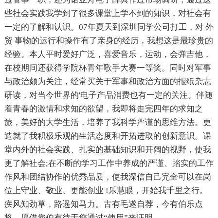
些社会实践我学到了很多课堂上学不到的知识，对社会有
一定的了解和认识。07年夏天到深圳同学公司打工，对 外
贸 事物的运行和操作有了亲身的经历，我想这是最珍贵的
经验。本人平时爱好广泛，喜爱音乐，运动，会弹吉他，
在校期间还获得学院杯青年歌手大赛一等奖。同时对军事
与政治颇为关注，经常买关于军事和政治方面的报纸杂志
研读，对当今世界的'电子产品消费也有一定的关注。伴随
着青春的激情和求知的欲望，我即将走完四年的求知之
旅，美好的大学生活，培养了我科学严谨的思维方法。更
造就了我积极乐观的生活态度和开拓进取的创新意识。课
堂内外的社会实践、扎实的基础知识和开阔的视野，使我
更了解社会;在不断的学习工作中养成的严谨、踏实的工作
作风和团结协作的优秀品质，使我深信自己完全可以在岗
位上守业、敬业、更能创业 !乐慧眼，开始我千里之行。
疾风知劲草，路遥知马力。古有毛遂自荐，今有伯乐点
将。愿借您伯有待于您通过“使用”来证明。