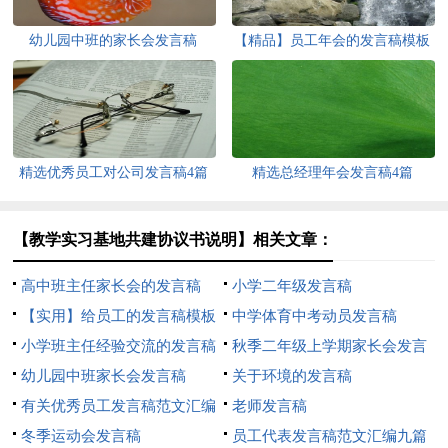
幼儿园中班的家长会发言稿
【精品】员工年会的发言稿模板
汇总八篇
精选优秀员工对公司发言稿4篇
精选总经理年会发言稿4篇
【教学实习基地共建协议书说明】相关文章：
高中班主任家长会的发言稿
小学二年级发言稿
【实用】给员工的发言稿模板
中学体育中考动员发言稿
汇总8篇
小学班主任经验交流的发言稿
秋季二年级上学期家长会发言
幼儿园中班家长会发言稿
稿范文
关于环境的发言稿
有关优秀员工发言稿范文汇编
老师发言稿
8篇
冬季运动会发言稿
员工代表发言稿范文汇编九篇