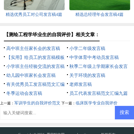
精选优秀员工对公司发言稿4篇
精选总经理年会发言稿4篇
【测绘工程学毕业生的自我评价】相关文章：
高中班主任家长会的发言稿
小学二年级发言稿
【实用】给员工的发言稿模板
中学体育中考动员发言稿
汇总8篇
小学班主任经验交流的发言稿
秋季二年级上学期家长会发言
幼儿园中班家长会发言稿
稿范文
关于环境的发言稿
有关优秀员工发言稿范文汇编
老师发言稿
8篇
冬季运动会发言稿
员工代表发言稿范文汇编九篇
军训学生的自我评价范文
临床医学专业自我评价
上一篇：
下一篇：