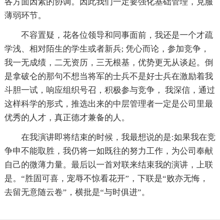
各方面因素的协调。因此我们一定要强化基础管理，克服
薄弱环节。
不容置疑，花各位领导和同事面前，我还是一个才疏
学浅、相对陌生的学生或者新兵; 凭心而论，参加竞争，
我一无成绩，二无资历，三无根基，优势更无从谈起。倒
是拿破仑的那句不想当将军的士兵不是好士兵在激励着我
斗胆一试，响应组织号召，积极参与竞争， 我深信，通过
这样科学的形式，推选出来的中层管理者一定是公司里最
优秀的人才，真正德才兼备的人。
在我演讲即将结束的时候，我最想说的是:如果我在竞
争申不能取胜，我仍将一如既往的努力工作，为公司奉献
自己的微薄力量。最后以一首对联来结束我的演讲，上联
是。“胜固可喜，宠辱不惊看花开”，下联是“败亦无悔，
去留无意随云卷”，横批是“与时俱进”。