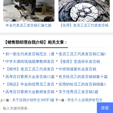
年会代表员工发言稿汇编七篇
【实用】老员工员工代表发言稿
4篇
【销售部经理自我介绍】相关文章：
初一新生代表发言稿范文（通
老员工员工代表发言稿汇编5
用8篇）
中学大课间现场观摩教师发言
篇
【推荐】竞选班长发言稿
稿
【精华】老员工员工代表发言
中班班级家长会发言稿
稿4篇
高考百日誓师大会发言稿15篇
有关给员工的发言稿锦集十篇
【精品】年会的优秀员工发言
实用的给员工的发言稿锦集5
稿3篇
高考百日誓师大会教师发言稿
篇
关于优秀员工发言稿5篇
关于自我介绍作文300字3篇
学生个人自我评价范文
上一篇：
下一篇：