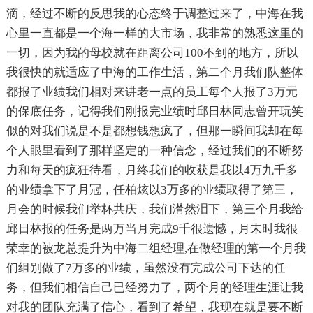
滴，经过不断的反思我的心态终于调整过来了，中海在我
心里一直都是一个海一样的大市场，我非常的熟悉这里的
一切，因为我的母校就在距离公司100不到的地方，所以
我很快的就适应了中海的工作生活，第二个月我们队整体
都报了业绩我们相对来讲老一点的员工每个人报了3万元
的保底任务，记得我们刚报完业绩时邱日林同志曾开玩笑
似的对我们说是不是都想钱想疯了，但那一瞬间我却在每
个人眼里看到了那样坚定的一种信念，经过我们的不断努
力和每天的疯狂待看，月终我们的收获是我以4万九千多
的业绩拿下了月冠，任柏炫以3万多的业绩取得了第三，
月会的时候我们举杯共庆，我们潸然泪下，第三个月我给
邱日林报的任务是两万当月完成9千很遗憾，月末时我很
荣幸的被龙总提升为中海二组经理,在做经理的第一个月我
们组别做了7万多的业绩，虽然没有完成公司下达的任
务，但我们相信自己已经努力了，两个月的经理生涯让我
对我的团队充满了信心，看到了希望，我现在就是要不断