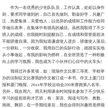
作为一名优秀的少先队队员，工作认真，处处以身作
则，要求同学做到的，自己首先做到。勤奋好学，兴趣广
泛，热爱集体，关爱他人，以优异的成绩和工作能力给同
学做出表率，在集体中有很高的威信。虽然我取得了不少
骄人的成绩，但我能时刻提醒自己，在成绩和荣誉面前决
不能骄傲自满。因为我知道谦虚使人进步，骄傲使人落后;
一分耕耘，一分收获。我用自己的实际行动，踏踏实实地
从小事做起，有我的影响为榜样，在全班营造了一种积极
向上的学习氛围，我也成为了小伙伴们心目中的火车头!
我得过许多奖项，如：现场作文比赛三等奖、学校举
办的法制征文比赛我的作文被订成一本书、作文上厦门日
报和厦门晚报、20xx年学校运动会200米赛跑第八名等。
另外，我在周六、周天利用课余时间报名参加了不少快乐
学习的提前班和才艺班，有：英语、阅读与写作、奥数、
画画、舞蹈，在一学期结束后，我也会得到兴趣班老师颁