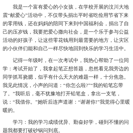
我是一个富有爱心的小女孩，在学校开展的汶川大地
震“献爱心”活动中，不仅带头捐出平时省吃俭用节省下来
的零用钱，还在妈妈的陪同下来到中国福利会，捐出了自
己的压岁钱，我要把爱心撒向社会，是一个乐于参与公益
活动的好孩子，让这些零花钱用到最需要的地方，让灾区
的小伙伴们能和自己一样尽快地回到快乐的学习生活中。
记得一年级时，在一次考试中，我热心帮助了一位同
学：考试开始了，我拿起笔正想答题，忽然看见我旁边的
同学抓耳挠腮，似乎有什么天大的难题一样，十分焦急。
我见此情况，小声的问道：“你怎么啦?”“我的铅笔忘带
了。”我听后，毫不犹豫地打开铅笔盒，拿出一支笔，
说：“我借你。”她听后连声道谢：“谢谢你!”我觉得心里暖
暖的。
学习：我的学习成绩优异、勤奋好学，碰到不懂的问
题我都要打破砂锅问到底。