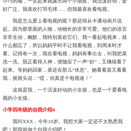
小巧的嘴，一笑起来就露出两个小酒窝。我活泼好动，爱
好广泛。我喜欢打羽毛球……但我最喜欢看电视。
我是怎么爱上看电视的呢？那还得从卡通动画片说
起。因为那里面的人物，动物长的非常可爱。他们的语言
非常生动，幽默，我特别喜欢它们。我一看起电视来，就
什么都忘了，所以妈妈平时不让我看电视，到周末时才
看。记得有一次，我在看电视，妈妈有事出去，叫我把菜
洗一洗。我正看得入神，便随应了一声“好”，又继续看了
起来。等妈妈回家，菜还在那儿“休息”。她看看菜又看看
我，摇摇头说：“哎，你真是个电视迷！”
这就是我，一个活泼好动的小女孩，也是一个爱看电
视的小女孩。
小学四年级的自我介绍4
我叫XXX，今年10岁。我想大家一定还不太熟悉我
吧！那我就做个自我介绍吧！