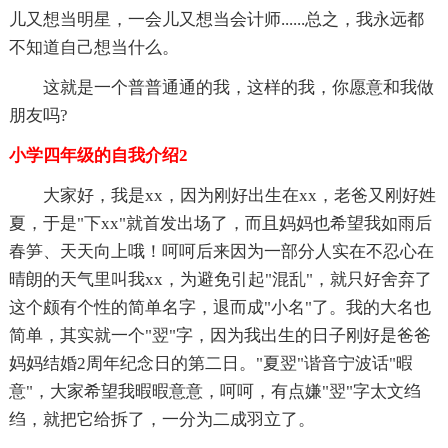
儿又想当明星，一会儿又想当会计师......总之，我永远都
不知道自己想当什么。
这就是一个普普通通的我，这样的我，你愿意和我做
朋友吗?
小学四年级的自我介绍2
大家好，我是xx，因为刚好出生在xx，老爸又刚好姓
夏，于是"下xx"就首发出场了，而且妈妈也希望我如雨后
春笋、天天向上哦！呵呵后来因为一部分人实在不忍心在
晴朗的天气里叫我xx，为避免引起"混乱"，就只好舍弃了
这个颇有个性的简单名字，退而成"小名"了。我的大名也
简单，其实就一个"翌"字，因为我出生的日子刚好是爸爸
妈妈结婚2周年纪念日的第二日。"夏翌"谐音宁波话"暇
意"，大家希望我暇暇意意，呵呵，有点嫌"翌"字太文绉
绉，就把它给拆了，一分为二成羽立了。