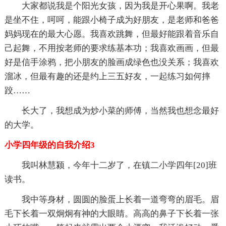
大家都说我是个阳光女孩，因为我是开心果啊。我老
是坐不住，呵呵，能跟小椅子成为好朋友，是老师和爸爸
妈妈现在的最大心愿。我喜欢跳舞，但最好能跟着音乐自
己起舞，不用按老师的要求练基本功；我喜欢画画，但最
好是信手涂鸦，把小朋友的脸画成绿色也没关系；我喜欢
溜冰，但最有趣的还是约上三五好友，一起练习如何摔
跤……
长大了，我想成为炒小菜的师傅，当然我也想念最好
的大学。
小学四年级的自我介绍3
我叫林慧颍，今年十二岁了，在镇二小学四年[20]班
读书。
我中等身材，圆圆的脸蛋上长着一道弯弯的眉毛。眉
毛下长着一双炯炯有神的大眼睛。高高的鼻子下长着一张