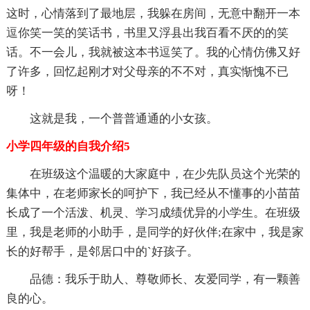
这时，心情落到了最地层，我躲在房间，无意中翻开一本
逗你笑一笑的笑话书，书里又浮县出我百看不厌的的笑
话。不一会儿，我就被这本书逗笑了。我的心情仿佛又好
了许多，回忆起刚才对父母亲的不不对，真实惭愧不已
呀！
这就是我，一个普普通通的小女孩。
小学四年级的自我介绍5
在班级这个温暖的大家庭中，在少先队员这个光荣的
集体中，在老师家长的呵护下，我已经从不懂事的小苗苗
长成了一个活泼、机灵、学习成绩优异的小学生。在班级
里，我是老师的小助手，是同学的好伙伴;在家中，我是家
长的好帮手，是邻居口中的`好孩子。
品德：我乐于助人、尊敬师长、友爱同学，有一颗善
良的心。