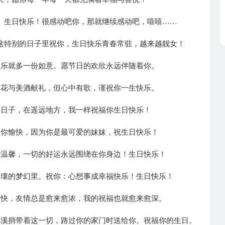
。生日快乐！很感动吧你，那就继续感动吧，嘻嘻……
这特别的日子里祝你，生日快乐青春常驻，越来越靓女！
快乐就多一份如意。愿节日的欢欣永远伴随着你。
鲜花与美酒献礼，但心中有歌，谨祝你一生快乐。
的日子，在遥远地方，我一样祝福你生日快乐！
给你愉快，因为你是最可爱的妹妹，祝生日快乐！
的温馨，一切的好运永远围绕在你身边！生日快乐！
接壤的梦幻里。祝你：心想事成幸福快乐！生日快乐！
愈快，友情总是愈来愈浓，我的祝福也就愈来愈深。
小溪捎带着这一切，路过你的家门时送给你。祝福你的生日。