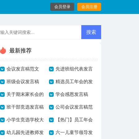
会员登录
会员注册
最新推荐
会议发言稿范文
先进班组代表发言
班级会议发言稿
稿
精选员工年会的发
关于期末家长会的
言稿范文汇编九篇
学会感恩发言稿
发言稿
班干部竞选发言稿
公司会议发言稿范
15篇
小学生竞选学校大
文
【热门】员工年会
队委发言稿
幼儿园先进教师发
发言稿3篇
六一儿童节领导发