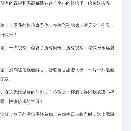
让所有的祝福和温馨都装在这个小小的短信里，给你送去温
生路上！愿我的短信寄予你，在你飞翔的这一片天空！今天，
生日快乐！
思念；一声祝福，蕴含了所有问候，所有祝福；愿快乐永远属
希望，滴滴红酒飘着醇香，蛋糕馨香甜蜜飞扬，一片一片散着
乐无双。
子。在这无比温馨的时刻，向你敬上一杯酒，连同我的衷心祝
温馨、快快乐乐的生日！
的清爽，冬天的激情围绕着你。在你生日来临之时，送上我深