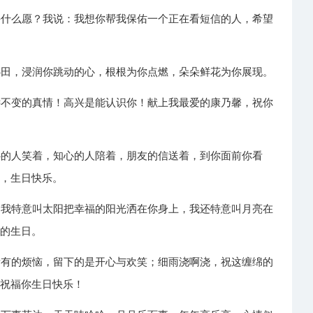
许什么愿？我说：我想你帮我保佑一个正在看短信的人，希望
心田，浸润你跳动的心，根根为你点燃，朵朵鲜花为你展现。
远不变的真情！高兴是能认识你！献上我最爱的康乃馨，祝你
心的人笑着，知心的人陪着，朋友的信送着，到你面前你看
果，生日快乐。
，我特意叫太阳把幸福的阳光洒在你身上，我还特意叫月亮在
乐的生日。
所有的烦恼，留下的是开心与欢笑；细雨浇啊浇，祝这缠绵的
。祝福你生日快乐！