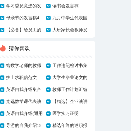
言稿6篇
学习委员竞选的发
言稿7篇
读书会发言稿
言稿范文
母亲节的发言稿4
九月中学生代表国
篇
【必备】给员工的
旗下发言稿
大班家长会教师发
发言稿模板集合九
言稿
猜你喜欢
篇
给数学老师的教师
工作违纪检讨书集
节祝福语15篇
护士求职信范文
锦15篇
大学生毕业论文的
英语自我介绍集合
致谢词
教师工作计划汇编
10篇
竞选数学课代表演
15篇
【精选】企业演讲
讲稿
英语自我介绍(通用
稿模板七篇
医学实习证明
7篇)
导游的自我介绍15
精选年终的述职报