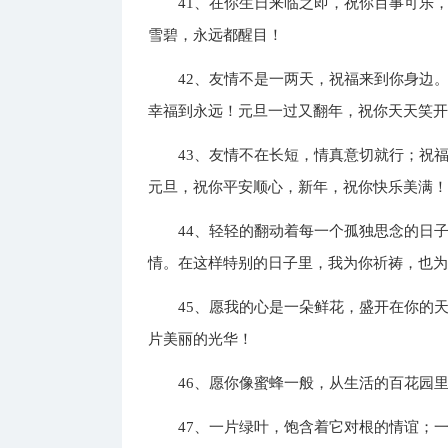
41、在你生日来临之即，祝你百事可乐
雪碧，永远都醒目！
42、友情不是一两天，祝福来到你身边
幸福到永远！元旦一过又翻年，祝你天天笑
43、友情不在长短，情真意切就行；祝
元旦，祝你平安顺心，新年，祝你快乐美满
44、轻轻的翻动着每一个孤独思念的日
情。在这样特别的日子里，我为你祈祷，也
45、愿我的心是一朵鲜花，盛开在你的
片美丽的光华！
46、愿你像蜜蜂一般，从生活的百花园
47、一片绿叶，饱含着它对根的情谊；