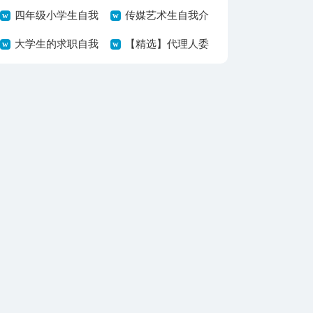
篇
四年级小学生自我
告集锦7篇
传媒艺术生自我介
介绍14篇
大学生的求职自我
绍
【精选】代理人委
介绍
托书四篇