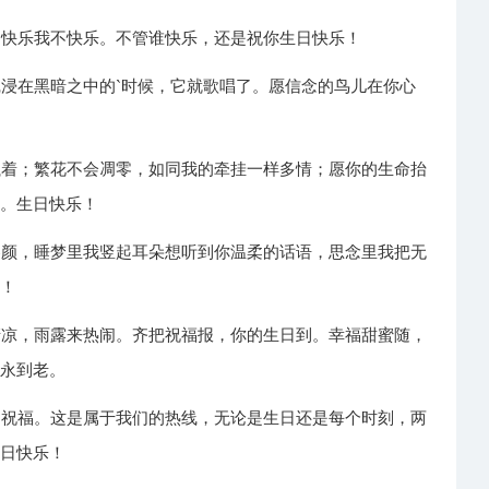
不快乐我不快乐。不管谁快乐，还是祝你生日快乐！
沉浸在黑暗之中的`时候，它就歌唱了。愿信念的鸟儿在你心
执着；繁花不会凋零，如同我的牵挂一样多情；愿你的生命抬
冬。生日快乐！
容颜，睡梦里我竖起耳朵想听到你温柔的话语，思念里我把无
意！
清凉，雨露来热闹。齐把祝福报，你的生日到。幸福甜蜜随，
心永到老。
的祝福。这是属于我们的热线，无论是生日还是每个时刻，两
生日快乐！