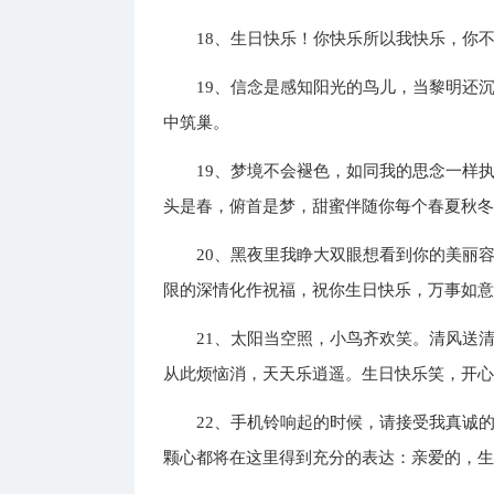
18、生日快乐！你快乐所以我快乐，你
19、信念是感知阳光的鸟儿，当黎明还
中筑巢。
19、梦境不会褪色，如同我的思念一样
头是春，俯首是梦，甜蜜伴随你每个春夏秋
20、黑夜里我睁大双眼想看到你的美丽
限的深情化作祝福，祝你生日快乐，万事如
21、太阳当空照，小鸟齐欢笑。清风送
从此烦恼消，天天乐逍遥。生日快乐笑，开
22、手机铃响起的时候，请接受我真诚
颗心都将在这里得到充分的表达：亲爱的，