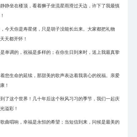
会静静坐在楼顶，看着狮子坐流星雨滑过天边，许下了我最慎
乐！
来，今天你是寿星佬，只是胡子没能长出来。大家都把礼物
你天天都开怀！
符是单调的，祝福是多样的；在你生日到来时，送上我最真挚
！
味着您生命的延续，那甜美的歌声表达着我衷心的祝福。亲爱
健康！
来到了这个世界！几十年后这个秋风习习的季节，我们一起庆
流光溢彩！
当歌曲唱响，幸福是永恒的希望；当短信到来，问候是最美的