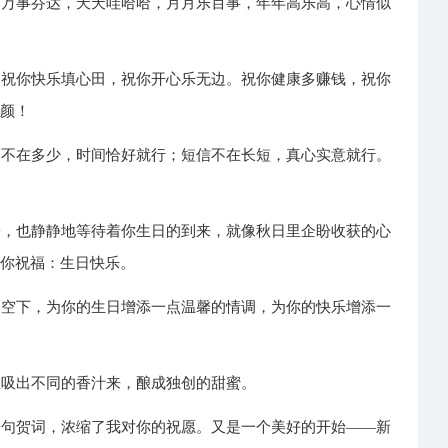
，万事芬达，天天哇哈哈，月月乐百事，年年高乐高，心情似
。祝你快乐填心田，祝你开心乐无边。祝你健康多赚钱，祝你
开颜！
福不在多少，时间恰好就行；短信不在长短，真心实意就行。
！
子，也静静地等待着你生日的到来，就像秋日里企盼收获的心
为你祝福：生日快乐。
天空下，为你的生日增添一点温馨的情调，为你的快乐增添一
里吸出不同的香汁来，酿成独创的甜蜜。
一句贺词，浓缩了我对你的祝愿。又是一个美好的开始――新