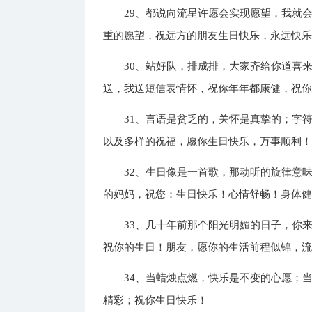
29、都说向流星许愿会实现愿望，我就
重的愿望，祝远方的朋友生日快乐，永远快
30、站好队，排成排，大家齐给你道喜
送，我送短信表情怀，祝你年年都康健，祝
31、言语是贫乏的，关怀是真挚的；字
以及多样的祝福，愿你生日快乐，万事顺利
32、生日像是一首歌，那动听的旋律意
的妈妈，祝您：生日快乐！心情舒畅！身体
33、几十年前那个阳光明媚的日子，你
祝你的生日！朋友，愿你的生活前程似锦，
34、当蜡烛点燃，快乐是不变的心愿；
精彩；祝你生日快乐！