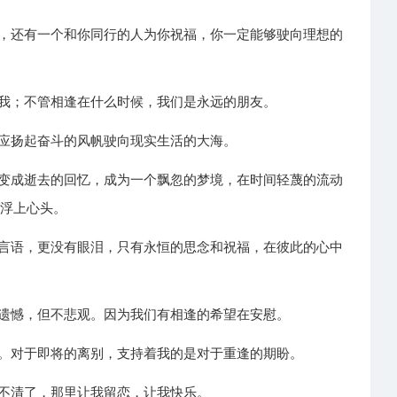
力，还有一个和你同行的人为你祝福，你一定能够驶向理想的
有我；不管相逢在什么时候，我们是永远的朋友。
而应扬起奋斗的风帆驶向现实生活的大海。
，变成逝去的回忆，成为一个飘忽的梦境，在时间轻蔑的流动
然浮上心头。
有言语，更没有眼泪，只有永恒的思念和祝福，在彼此的心中
点遗憾，但不悲观。因为我们有相逢的希望在安慰。
苦。对于即将的离别，支持着我的是对于重逢的期盼。
数不清了，那里让我留恋，让我快乐。