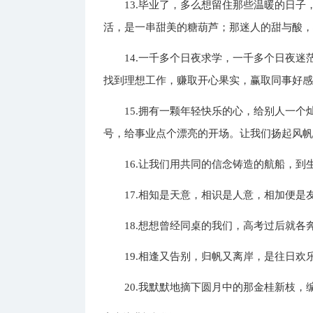
13.毕业了，多么想留住那些温暖的日
活，是一串甜美的糖葫芦；那迷人的甜与酸
14.一千多个日夜求学，一千多个日夜
找到理想工作，赚取开心果实，赢取同事好
15.拥有一颗年轻快乐的心，给别人一
号，给事业点个漂亮的开场。让我们扬起风
16.让我们用共同的信念铸造的航船，
17.相知是天意，相识是人意，相加便
18.想想曾经同桌的我们，高考过后就
19.相逢又告别，归帆又离岸，是往日
20.我默默地摘下圆月中的那金桂新枝