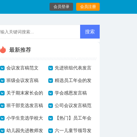
会员登录
会员注册
最新推荐
会议发言稿范文
先进班组代表发言
班级会议发言稿
稿
精选员工年会的发
关于期末家长会的
言稿范文汇编九篇
学会感恩发言稿
发言稿
班干部竞选发言稿
公司会议发言稿范
15篇
小学生竞选学校大
文
【热门】员工年会
队委发言稿
幼儿园先进教师发
发言稿3篇
六一儿童节领导发