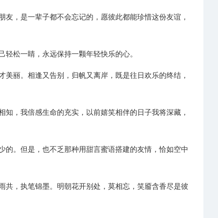
的朋友，是一辈子都不会忘记的，愿彼此都能珍惜这份友谊，
自己轻松一睛，永远保持一颗年轻快乐的心。
爱才美丽。相逢又告别，归帆又离岸，既是往日欢乐的终结，
你相知，我倍感生命的充实，以前嬉笑相伴的日子我将深藏，
缺少的。但是，也不乏那种用甜言蜜语搭建的友情，恰如空中
风雨共，执笔锦墨。明朝花开别处，莫相忘，笑靥含香尽是彼