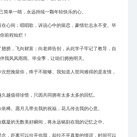
自己简单一睛，永远持续一颗年轻快乐的心。
谊留在心间；唱唱歌，诉说心中的留恋，豪情壮志永不变。毕
祝你前程灿烂！
上了翅膀，飞向财富；向老师告别，从此学子牢记了教导，自
，伴我风风雨雨。毕业季，让咱们拥抱明天。
多少次想挽留你，终于不能够。我知道人世间难得的是友情，
识越久越值得珍惜，只因共同拥有太多太多的回忆。
回味依稀。愿月儿带去我的祝福，花儿传去我的心意。
窗数载凝的无数美好瞬间，将永远铭刻在我的记忆之中。
的思念，距离可以拉开你我，却拉不开真挚的情谊，时间可以