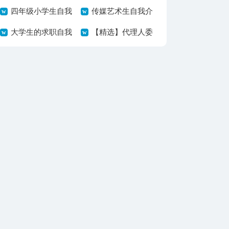
篇
四年级小学生自我
告集锦7篇
传媒艺术生自我介
介绍14篇
大学生的求职自我
绍
【精选】代理人委
介绍
托书四篇