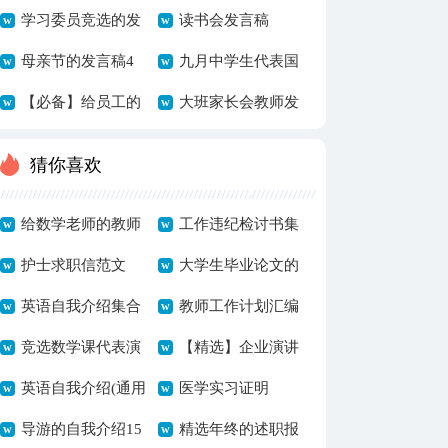
言稿6篇
学习委员竞选的发
言稿7篇
读书会发言稿
言稿范文
母亲节的发言稿4
九月中学生代表国
篇
【必备】给员工的
旗下发言稿
大班家长会教师发
发言稿模板集合九
言稿
猜你喜欢
篇
给数学老师的教师
工作违纪检讨书集
节祝福语15篇
护士求职信范文
锦15篇
大学生毕业论文的
英语自我介绍集合
致谢词
教师工作计划汇编
10篇
竞选数学课代表演
15篇
【精选】企业演讲
讲稿
英语自我介绍(通用
稿模板七篇
医学实习证明
7篇)
导游的自我介绍15
精选年终的述职报