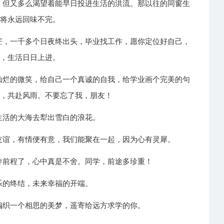
子，但又多么渴望着能早日投进生活的洪流。那以往的同窗生
，将永远回味不完。
迷茫，一千多个日夜终出头，毕业找工作，愿你定位好自己，
感，生活日日上进。
个灿烂的微笑，给自己一个真诚的自我，给学业画个完美的句
帆，共赴风雨。不要忘了我，朋友！
到生活的大海去犁出雪白的浪花。
是友谊，有情便有意，我们能聚在一起，因为心有灵犀。
各奔前程了，心中真是不舍。同学，前途多珍重！
欢乐的终结，未来幸福的开端。
，编织一个相思的美梦，遥寄给远方求学的你。