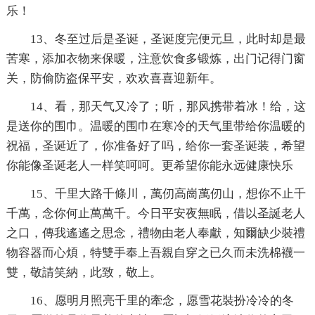
乐！
13、冬至过后是圣诞，圣诞度完便元旦，此时却是最
苦寒，添加衣物来保暖，注意饮食多锻炼，出门记得门窗
关，防偷防盗保平安，欢欢喜喜迎新年。
14、看，那天气又冷了；听，那风携带着冰！给，这
是送你的围巾。温暖的围巾在寒冷的天气里带给你温暖的
祝福，圣诞近了，你准备好了吗，给你一套圣诞装，希望
你能像圣诞老人一样笑呵呵。更希望你能永远健康快乐
15、千里大路千條川，萬仞高崗萬仞山，想你不止千
千萬，念你何止萬萬千。今日平安夜無眠，借以圣誕老人
之口，傳我遙遙之思念，禮物由老人奉獻，知爾缺少裝禮
物容器而心煩，特雙手奉上吾親自穿之已久而未洗棉襪一
雙，敬請笑納，此致，敬上。
16、愿明月照亮千里的牽念，愿雪花裝扮冷冷的冬