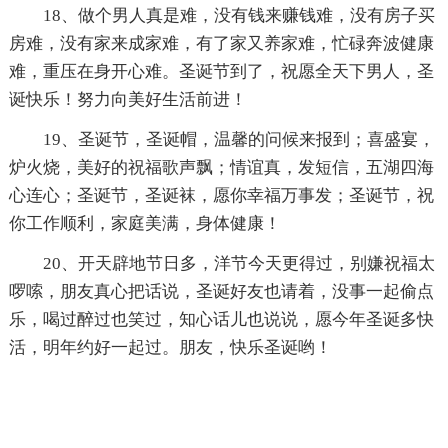
18、做个男人真是难，没有钱来赚钱难，没有房子买
房难，没有家来成家难，有了家又养家难，忙碌奔波健康
难，重压在身开心难。圣诞节到了，祝愿全天下男人，圣
诞快乐！努力向美好生活前进！
19、圣诞节，圣诞帽，温馨的问候来报到；喜盛宴，
炉火烧，美好的祝福歌声飘；情谊真，发短信，五湖四海
心连心；圣诞节，圣诞袜，愿你幸福万事发；圣诞节，祝
你工作顺利，家庭美满，身体健康！
20、开天辟地节日多，洋节今天更得过，别嫌祝福太
啰嗦，朋友真心把话说，圣诞好友也请着，没事一起偷点
乐，喝过醉过也笑过，知心话儿也说说，愿今年圣诞多快
活，明年约好一起过。朋友，快乐圣诞哟！