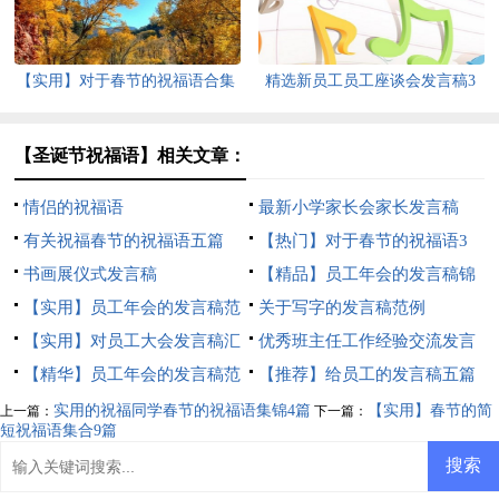
【实用】对于春节的祝福语合集
精选新员工员工座谈会发言稿3
六篇
篇
【圣诞节祝福语】相关文章：
情侣的祝福语
最新小学家长会家长发言稿
有关祝福春节的祝福语五篇
【热门】对于春节的祝福语3
书画展仪式发言稿
篇
【精品】员工年会的发言稿锦
【实用】员工年会的发言稿范
集八篇
关于写字的发言稿范例
文锦集九篇
【实用】对员工大会发言稿汇
优秀班主任工作经验交流发言
总5篇
【精华】员工年会的发言稿范
稿
【推荐】给员工的发言稿五篇
文锦集10篇
实用的祝福同学春节的祝福语集锦4篇
【实用】春节的简
上一篇：
下一篇：
短祝福语集合9篇