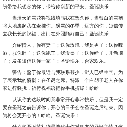
盼带给我想念的你，带给你崭新的平安。圣诞快乐
当漫天的雪花将视线填满我在想念你，当银白的雪袍
将大地裹起我在牵挂你。飘雪的冬季，远方的你，短信传
去我长长的祝福，出门在外照顾好自己！圣诞快乐
介绍情人，你有妻子；送你玫瑰，我是男子；送你啤
酒，胀你肚子；送你跑车，我没票子；送你啥子，开动脑
子；发条短信送你一家子：圣诞快乐，合家欢乐。
警告：鉴于你最近与我联系甚少，鄙人已经生气。为
了表示我的愤概：在圣诞之际。特派一个白胡子老人在你
家进行骚扰，祈祷祝福语把你手机挤爆！哈哈
认识你的这段时间我非常开心非常快乐，但是我一定
要在圣诞之前告诉你，开心的日子会在圣诞之后结束。因
为将会更开心的！哈哈。圣诞快乐！
什么的圣诞节礼物最能代表你对朋友的圣诞之情？这