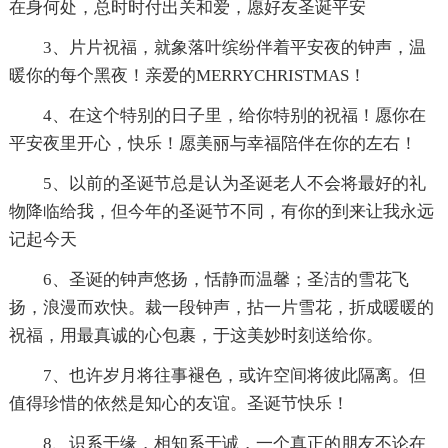
在身何处，总时时付出关和爱，愿好友圣诞平安
3、片片祝福，就象落叶缤纷伴着平安夜的钟声，温
暖你的每个黑夜！亲爱的MERRYCHRISTMAS！
4、在这个特别的日子里，给你特别的祝福！愿你在
平安夜里开心，快乐！愿美丽与幸福陪伴在你的左右！
5、以前的圣诞节总是认为圣诞老人不会将最好的礼
物降临给我，但今年的圣诞节不同，有你的到来让我永远
记起今天
6、圣诞的钟声悠扬，恬静而温馨；圣洁的雪花飞
扬，浪漫而欢快。裁一段钟声，拈一片雪花，折成暖暖的
祝福，用最真诚的心包裹，于这美妙时刻送给你。
7、也许岁月将往事褪色，或许空间将彼此隔离。但
值得珍惜的依然是知心的友谊。圣诞节快乐！
8、识系于缘，相知系于诚，一个真正的朋友不论在