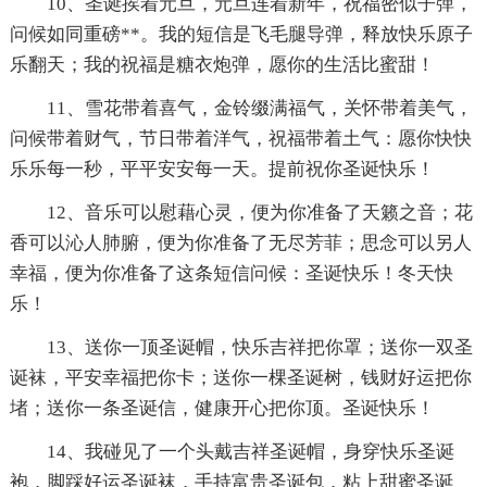
10、圣诞挨着元旦，元旦连着新年，祝福密似子弹，
问候如同重磅**。我的短信是飞毛腿导弹，释放快乐原子
乐翻天；我的祝福是糖衣炮弹，愿你的生活比蜜甜！
11、雪花带着喜气，金铃缀满福气，关怀带着美气，
问候带着财气，节日带着洋气，祝福带着土气：愿你快快
乐乐每一秒，平平安安每一天。提前祝你圣诞快乐！
12、音乐可以慰藉心灵，便为你准备了天籁之音；花
香可以沁人肺腑，便为你准备了无尽芳菲；思念可以另人
幸福，便为你准备了这条短信问候：圣诞快乐！冬天快
乐！
13、送你一顶圣诞帽，快乐吉祥把你罩；送你一双圣
诞袜，平安幸福把你卡；送你一棵圣诞树，钱财好运把你
堵；送你一条圣诞信，健康开心把你顶。圣诞快乐！
14、我碰见了一个头戴吉祥圣诞帽，身穿快乐圣诞
袍，脚踩好运圣诞袜，手持富贵圣诞包，粘上甜蜜圣诞