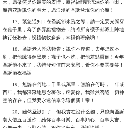
天，愿微笑是你最美的表情，愿祝福靜靜流淌你的心田，
愿禮花訴說你的明天，愿浪漫的圣誕兌現你的心愿！
17、緊急通知：在圣誕節來臨之際，請一定要光腳穿
在鞋子里，為了多弄點禮物去，請將所有襪子都派上陣地
執行任務去，祝禮物收多多，幸福偷著樂喲！
18、圣誕老人托我轉告：說你不厚道，去年煙囪不
刷，把他臟得像黑炭；襪子也不洗，把他差點熏倒！今年
圣誕他不來了，我特發短信前來安慰，希你不要哭要笑！
圣誕節祝福語
19、無論在何地，千里或萬里，無論在何時，十年或
百年，我都深深地思念著你，疼愛你。我雖然否認一切神
靈的存在，但我要永遠信奉你這個新上帝！
20、雖然圣誕到了，但我實在沒什么錢，只能向圣誕
老人借五百送你，給你百事可樂、百事順心、百事大吉、
百無一失、百戰百勝，祝你平安夜、圣誕快樂！