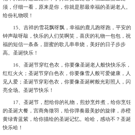
须，仔细一看，原来是你，你就是那最幸福的圣诞老人。
给份礼物呗！
15、吉祥的雪花飘呀飘，幸福的鹿儿跑呀跑，平安的
钟声敲呀敲，快乐的人们笑啊笑，喜庆的礼物一包包，祝
福的短信一条条，甜蜜的歌儿串串烧，美好的日子步步
高。圣诞快乐！
16、圣诞节穿红色衣，你要像圣诞老人般快快乐乐，
红红火火；圣诞节穿白色衣，你要像雪人般可爱健康，人
见人爱；圣诞节穿彩色衣，你要像圣诞树般光彩照人，闪
亮全场。圣诞节快乐！
17、圣诞节，想给你的礼物，煎炒烹炸煮，给你烹饪
的圣诞大餐，宫商角徵羽，给你弹奏最美妙的旋律，赤橙
黄绿青蓝紫，给你描绘的圣诞记忆。哈哈，感动不？圣诞
快乐哈！