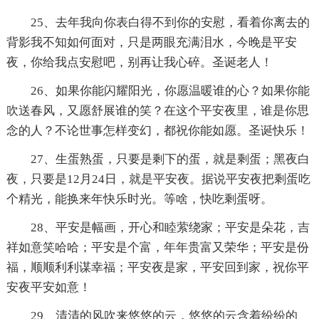
25、去年我向你表白得不到你的安慰，看着你离去的
背影我不知如何面对，只是两眼充满泪水，今晚是平安
夜，你给我点安慰吧，别再让我心碎。圣诞老人！
26、如果你能闪耀阳光，你愿温暖谁的心？如果你能
吹送春风，又愿舒展谁的笑？在这个平安夜里，谁是你思
念的人？不论世事怎样变幻，都祝你能如愿。圣诞快乐！
27、生蛋熟蛋，只要是剩下的蛋，就是剩蛋；黑夜白
夜，只要是12月24日，就是平安夜。据说平安夜把剩蛋吃
个精光，能换来年快乐时光。等啥，快吃剩蛋呀。
28、平安是幅画，开心和睦萦绕家；平安是朵花，吉
祥如意笑哈哈；平安是个富，年年贵富又荣华；平安是份
福，顺顺利利谋幸福；平安夜是家，平安回到家，祝你平
安夜平安如意！
29、清清的风吹来悠悠的云，悠悠的云含着纷纷的