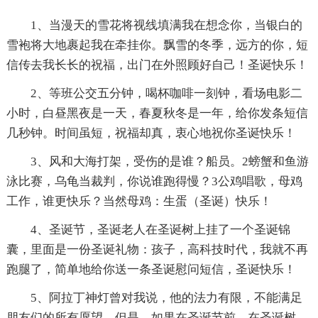
1、当漫天的雪花将视线填满我在想念你，当银白的
雪袍将大地裹起我在牵挂你。飘雪的冬季，远方的你，短
信传去我长长的祝福，出门在外照顾好自己！圣诞快乐！
2、等班公交五分钟，喝杯咖啡一刻钟，看场电影二
小时，白昼黑夜是一天，春夏秋冬是一年，给你发条短信
几秒钟。时间虽短，祝福却真，衷心地祝你圣诞快乐！
3、风和大海打架，受伤的是谁？船员。2螃蟹和鱼游
泳比赛，乌龟当裁判，你说谁跑得慢？3公鸡唱歌，母鸡
工作，谁更快乐？当然母鸡：生蛋（圣诞）快乐！
4、圣诞节，圣诞老人在圣诞树上挂了一个圣诞锦
囊，里面是一份圣诞礼物：孩子，高科技时代，我就不再
跑腿了，简单地给你送一条圣诞慰问短信，圣诞快乐！
5、阿拉丁神灯曾对我说，他的法力有限，不能满足
朋友们的所有愿望。但是，如果在圣诞节前、在圣诞树