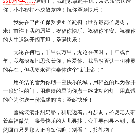
5518个字……
诞到了，我赶紧拿起手机，发条短信送给
你，小小祝福不成敬意啦！祝你圣诞快乐！
我要在巴西圣保罗伊图圣诞树（世界最高圣诞树，
米）前许下我的愿望，祝福你快乐、祝福你平安、祝福你
的人生道路开阔平坦，圣诞快乐！
无论在何地，千里或万里，无论在何时，十年或百
年，我都深深地思念着你，疼爱你。我虽然否认一切神灵
的存在，但我要永远信奉你这个“新上帝！”
用圣洁的雪为你砌一座快乐的城，用轻盈的风为你开
一扇好运的门，用璀璨的星为你点一盏成功的灯，用真诚
的心为你送一份温馨的情：圣诞快乐！
雪橇装满甜甜奶酪，驯鹿迈着吉祥步调，圣诞老人带
着幸福微笑，将最快乐的人儿寻找，众里寻他寻不到，蓦
然回首只见那人正将短信瞧！别看了，接礼物了！