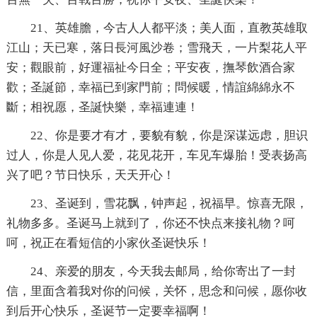
21、英雄膽，今古人人都平淡；美人面，直教英雄取
江山；天已寒，落日長河風沙卷；雪飛天，一片梨花人平
安；觀眼前，好運福祉今日全；平安夜，撫琴飲酒合家
歡；圣誕節，幸福已到家門前；問候暖，情誼綿綿永不
斷；相祝愿，圣誕快樂，幸福連連！
22、你是要才有才，要貌有貌，你是深谋远虑，胆识
过人，你是人见人爱，花见花开，车见车爆胎！受表扬高
兴了吧？节日快乐，天天开心！
23、圣诞到，雪花飘，钟声起，祝福早。惊喜无限，
礼物多多。圣诞马上就到了，你还不快点来接礼物？呵
呵，祝正在看短信的小家伙圣诞快乐！
24、亲爱的朋友，今天我去邮局，给你寄出了一封
信，里面含着我对你的问候，关怀，思念和问候，愿你收
到后开心快乐，圣诞节一定要幸福啊！