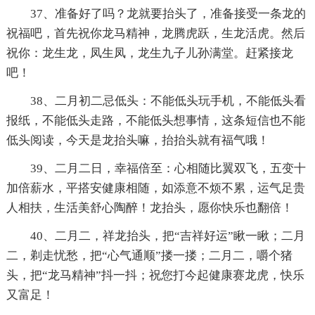
37、准备好了吗？龙就要抬头了，准备接受一条龙的
祝福吧，首先祝你龙马精神，龙腾虎跃，生龙活虎。然后
祝你：龙生龙，凤生凤，龙生九子儿孙满堂。赶紧接龙
吧！
38、二月初二忌低头：不能低头玩手机，不能低头看
报纸，不能低头走路，不能低头想事情，这条短信也不能
低头阅读，今天是龙抬头嘛，抬抬头就有福气哦！
39、二月二日，幸福倍至：心相随比翼双飞，五变十
加倍薪水，平搭安健康相随，如添意不烦不累，运气足贵
人相扶，生活美舒心陶醉！龙抬头，愿你快乐也翻倍！
40、二月二，祥龙抬头，把“吉祥好运”瞅一瞅；二月
二，剃走忧愁，把“心气通顺”搂一搂；二月二，嚼个猪
头，把“龙马精神”抖一抖；祝您打今起健康赛龙虎，快乐
又富足！