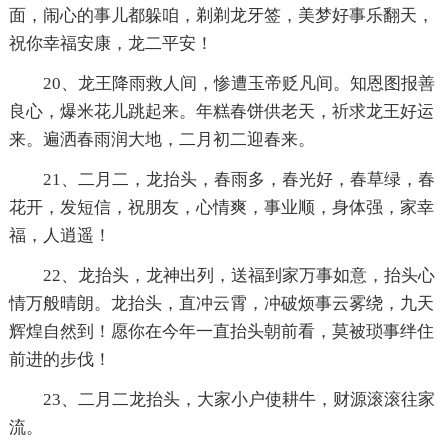
面，闹心的事儿都躲咱，剃剃龙牙签，美梦好事乐翻天，
祝你幸福安康，龙二平安！
20、龙王降雨救人间，惨遭玉帝贬凡间。知恩图报善
良心，爆米花儿跳起来。年糕春饼供老天，祈求龙王好运
来。遍洒春雨润大地，二月初二迎春来。
21、二月二，龙抬头，春雨多，春光好，春草绿，春
花开，发短信，祝朋友，心情爽，事业顺，身体强，家幸
福，人逍遥！
22、龙抬头，龙神出列，送福到家万事如意，抬头心
情万般晴朗。龙抬头，直冲云霄，冲破烦事云雾绕，九天
辉煌自然到！愿你在今年一直抬头朝前看，莫被琐事绊住
前进的步伐！
23、二月二龙抬头，大家小户使耕牛，财源滚滚往家
流。