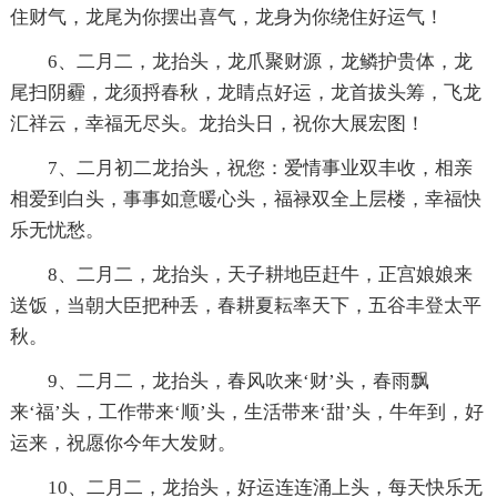
住财气，龙尾为你摆出喜气，龙身为你绕住好运气！
6、二月二，龙抬头，龙爪聚财源，龙鳞护贵体，龙
尾扫阴霾，龙须捋春秋，龙睛点好运，龙首拔头筹，飞龙
汇祥云，幸福无尽头。龙抬头日，祝你大展宏图！
7、二月初二龙抬头，祝您：爱情事业双丰收，相亲
相爱到白头，事事如意暖心头，福禄双全上层楼，幸福快
乐无忧愁。
8、二月二，龙抬头，天子耕地臣赶牛，正宫娘娘来
送饭，当朝大臣把种丢，春耕夏耘率天下，五谷丰登太平
秋。
9、二月二，龙抬头，春风吹来‘财’头，春雨飘
来‘福’头，工作带来‘顺’头，生活带来‘甜’头，牛年到，好
运来，祝愿你今年大发财。
10、二月二，龙抬头，好运连连涌上头，每天快乐无