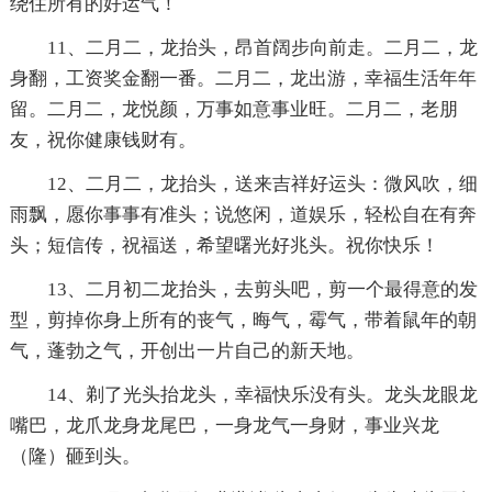
绕住所有的好运气！
11、二月二，龙抬头，昂首阔步向前走。二月二，龙
身翻，工资奖金翻一番。二月二，龙出游，幸福生活年年
留。二月二，龙悦颜，万事如意事业旺。二月二，老朋
友，祝你健康钱财有。
12、二月二，龙抬头，送来吉祥好运头：微风吹，细
雨飘，愿你事事有准头；说悠闲，道娱乐，轻松自在有奔
头；短信传，祝福送，希望曙光好兆头。祝你快乐！
13、二月初二龙抬头，去剪头吧，剪一个最得意的发
型，剪掉你身上所有的丧气，晦气，霉气，带着鼠年的朝
气，蓬勃之气，开创出一片自己的新天地。
14、剃了光头抬龙头，幸福快乐没有头。龙头龙眼龙
嘴巴，龙爪龙身龙尾巴，一身龙气一身财，事业兴龙
（隆）砸到头。