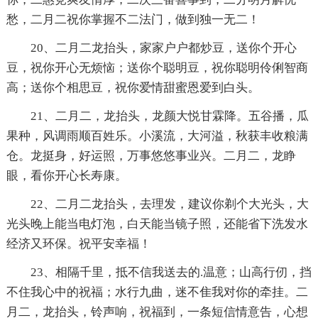
愁，二月二祝你掌握不二法门，做到独一无二！
20、二月二龙抬头，家家户户都炒豆，送你个开心
豆，祝你开心无烦恼；送你个聪明豆，祝你聪明伶俐智商
高；送你个相思豆，祝你爱情甜蜜恩爱到白头。
21、二月二，龙抬头，龙颜大悦甘霖降。五谷播，瓜
果种，风调雨顺百姓乐。小溪流，大河溢，秋获丰收粮满
仓。龙挺身，好运照，万事悠悠事业兴。二月二，龙睁
眼，看你开心长寿康。
22、二月二龙抬头，去理发，建议你剃个大光头，大
光头晚上能当电灯泡，白天能当镜子照，还能省下洗发水
经济又环保。祝平安幸福！
23、相隔千里，抵不信我送去的.温意；山高行仞，挡
不住我心中的祝福；水行九曲，迷不隹我对你的牵挂。二
月二，龙抬头，铃声响，祝福到，一条短信情意告，心想