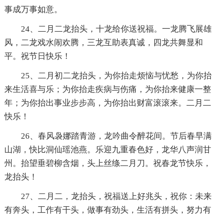
事成万事如意。
24、二月二龙抬头，十龙给你送祝福。一龙腾飞展雄
风，二龙戏水闹欢腾，三龙互助表真诚，四龙共舞显和
平。祝节日快乐！
25、二月初二龙抬头，为你抬走烦恼与忧愁，为你抬
来生活喜与乐；为你抬走疾病与伤痛，为你抬来健康一整
年；为你抬出事业步步高，为你抬出财富滚滚来。二月二
快乐！
26、春风袅娜踏青游，龙吟曲令醉花间。节后春早满
山湖，快比洞仙瑶池燕。乐迎九重春色好，龙华八声润甘
州。抬望垂碧柳含烟，头上丝绦二月刀。祝春龙节快乐，
龙抬头！
27、二月二，龙抬头，祝福送上好兆头，祝你：未来
有奔头，工作有干头，做事有劲头，生活有拼头，努力有