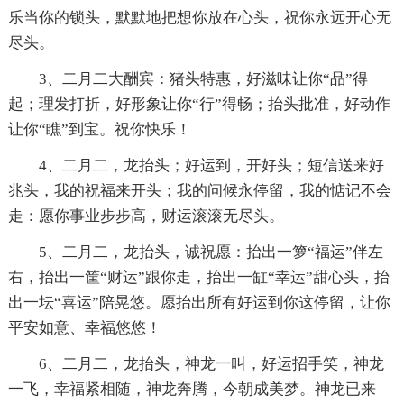
乐当你的锁头，默默地把想你放在心头，祝你永远开心无
尽头。
3、二月二大酬宾：猪头特惠，好滋味让你“品”得
起；理发打折，好形象让你“行”得畅；抬头批准，好动作
让你“瞧”到宝。祝你快乐！
4、二月二，龙抬头；好运到，开好头；短信送来好
兆头，我的祝福来开头；我的问候永停留，我的惦记不会
走：愿你事业步步高，财运滚滚无尽头。
5、二月二，龙抬头，诚祝愿：抬出一箩“福运”伴左
右，抬出一筐“财运”跟你走，抬出一缸“幸运”甜心头，抬
出一坛“喜运”陪晃悠。愿抬出所有好运到你这停留，让你
平安如意、幸福悠悠！
6、二月二，龙抬头，神龙一叫，好运招手笑，神龙
一飞，幸福紧相随，神龙奔腾，今朝成美梦。神龙已来