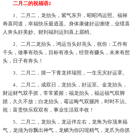
二月二的祝福语2
1、二月二，龙抬头，紫气东升，昭昭鸿运照。福禄
寿喜同道，幸福快乐最逍遥。身体康健好运缠绕，业绩喜
人奔头好美妙。财到福到运到喜上眉梢。
2、二月二龙抬头，鸿运当头好兆头，祝你：工作有
干头，做事有劲头，目标有准头，经营有赚头，未来有想
头，日子有奔头！
3、二月二，摸一下青龙祥瑞照，一生无灾好运罩。
4、二月二，成双日，龙抬头，好运至。金龙抬头，
财运财气双手抓，常常紧握；福龙抬头，福运福气双脚
踏，久久不放；白龙抬头，霉运晦气双腿跨，时时不沾。
祝：富贵快乐双双有，事业生活双丰收！
5、二月二，龙抬头，龙运伴左右，龙角为你顶来福
气，龙须为你飘出神气，龙鳞为你闪现精气，龙爪为你抓