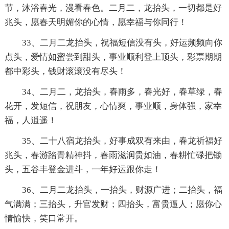
节，沐浴春光，漫看春色。二月二，龙抬头，一切都是好
兆头，愿春天明媚你的心情，愿幸福与你同行！
33、二月二龙抬头，祝福短信没有头，好运频频向你
点头，爱情如蜜尝到甜头，事业顺利登上顶头，彩票期期
都中彩头，钱财滚滚没有尽头！
34、二月二，龙抬头，春雨多，春光好，春草绿，春
花开，发短信，祝朋友，心情爽，事业顺，身体强，家幸
福，人逍遥！
35、二十八宿龙抬头，好事成双有来由，春龙祈福好
兆头，春游踏青精神抖，春雨滋润贵如油，春耕忙碌把锄
头，五谷丰登金进斗，一年好运跟你走！
36、二月二龙抬头，一抬头，财源广进；二抬头，福
气满满；三抬头，升官发财；四抬头，富贵逼人；愿你心
情愉快，笑口常开。