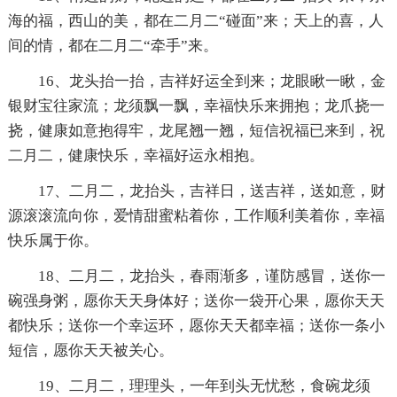
海的福，西山的美，都在二月二“碰面”来；天上的喜，人
间的情，都在二月二“牵手”来。
16、龙头抬一抬，吉祥好运全到来；龙眼瞅一瞅，金
银财宝往家流；龙须飘一飘，幸福快乐来拥抱；龙爪挠一
挠，健康如意抱得牢，龙尾翘一翘，短信祝福已来到，祝
二月二，健康快乐，幸福好运永相抱。
17、二月二，龙抬头，吉祥日，送吉祥，送如意，财
源滚滚流向你，爱情甜蜜粘着你，工作顺利美着你，幸福
快乐属于你。
18、二月二，龙抬头，春雨渐多，谨防感冒，送你一
碗强身粥，愿你天天身体好；送你一袋开心果，愿你天天
都快乐；送你一个幸运环，愿你天天都幸福；送你一条小
短信，愿你天天被关心。
19、二月二，理理头，一年到头无忧愁，食碗龙须