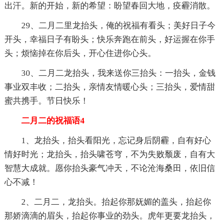
出汗。新的开始，新的希望：盼望春回大地，疫霾消散。
29、二月二里龙抬头，俺的祝福有看头；美好日子今
开头，幸福日子有盼头；快乐奔跑在前头，好运握在你手
头；烦恼掉在你后头，开心住进你心头。
30、二月二龙抬头，我来送你三抬头：一抬头，金钱
事业双丰收；二抬头，亲情友情暖心头；三抬头，爱情甜
蜜共携手。节日快乐！
二月二的祝福语4
1、龙抬头，抬头看阳光，忘记身后阴霾，自有好心
情好时光；龙抬头，抬头啸苍穹，不为失败颓废，自有大
智慧大成就。愿你抬头豪气冲天，不论沧海桑田，依旧信
心不减！
2、二月二，龙抬头。抬起你那妩媚的盖头，抬起你
那娇滴滴的眉头，抬起你事业的劲头。虎年更要龙抬头，