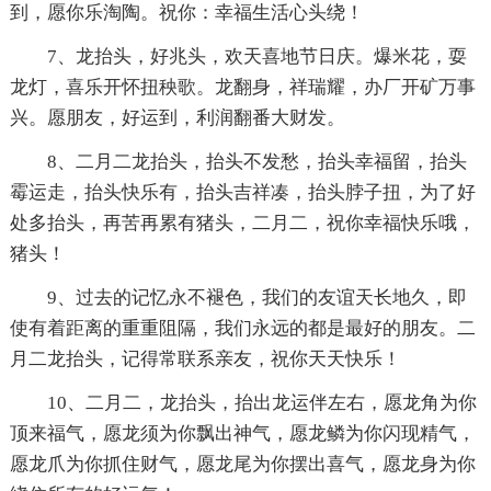
到，愿你乐淘陶。祝你：幸福生活心头绕！
7、龙抬头，好兆头，欢天喜地节日庆。爆米花，耍
龙灯，喜乐开怀扭秧歌。龙翻身，祥瑞耀，办厂开矿万事
兴。愿朋友，好运到，利润翻番大财发。
8、二月二龙抬头，抬头不发愁，抬头幸福留，抬头
霉运走，抬头快乐有，抬头吉祥凑，抬头脖子扭，为了好
处多抬头，再苦再累有猪头，二月二，祝你幸福快乐哦，
猪头！
9、过去的记忆永不褪色，我们的友谊天长地久，即
使有着距离的重重阻隔，我们永远的都是最好的朋友。二
月二龙抬头，记得常联系亲友，祝你天天快乐！
10、二月二，龙抬头，抬出龙运伴左右，愿龙角为你
顶来福气，愿龙须为你飘出神气，愿龙鳞为你闪现精气，
愿龙爪为你抓住财气，愿龙尾为你摆出喜气，愿龙身为你