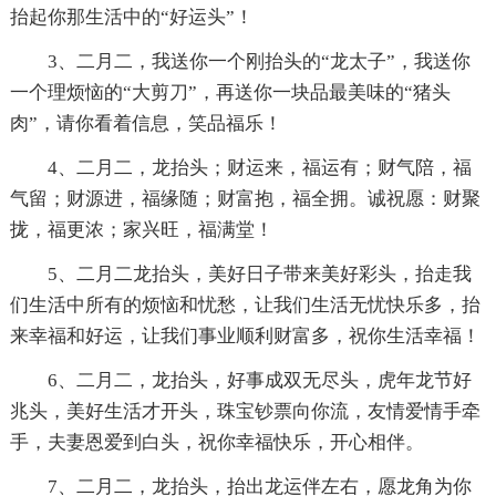
抬起你那生活中的“好运头”！
3、二月二，我送你一个刚抬头的“龙太子”，我送你
一个理烦恼的“大剪刀”，再送你一块品最美味的“猪头
肉”，请你看着信息，笑品福乐！
4、二月二，龙抬头；财运来，福运有；财气陪，福
气留；财源进，福缘随；财富抱，福全拥。诚祝愿：财聚
拢，福更浓；家兴旺，福满堂！
5、二月二龙抬头，美好日子带来美好彩头，抬走我
们生活中所有的烦恼和忧愁，让我们生活无忧快乐多，抬
来幸福和好运，让我们事业顺利财富多，祝你生活幸福！
6、二月二，龙抬头，好事成双无尽头，虎年龙节好
兆头，美好生活才开头，珠宝钞票向你流，友情爱情手牵
手，夫妻恩爱到白头，祝你幸福快乐，开心相伴。
7、二月二，龙抬头，抬出龙运伴左右，愿龙角为你