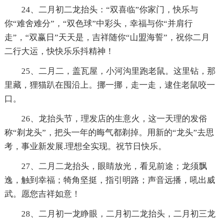
24、二月初二龙抬头：“双喜临”你家门，快乐与
你“难舍难分”，“双色球”中彩头，幸福与你“并肩行
走”，“双赢日”天天是，吉祥随你“山盟海誓”，祝你二月
二行大运，快快乐乐抖精神！
25、二月二，盖瓦屋，小河沟里跑老鼠。这里钻，那
里藏，狸猫趴在囤沿上。挪一挪，走一走，逮住老鼠咬一
口。
26、龙抬头节，理发店的生意火，这一天理的发俗
称“剃龙头”，把头一年的晦气都剃掉。用新的“龙头”去思
考，事业新发展.理想全实现。祝节日快乐。
27、二月二龙抬头，眼睛放光，看见前途；龙须飘
逸，触到幸福；犄角坚挺，指引明路；声音远播，吼出威
武。愿您吉祥如意！
28、二月初一龙睁眼，二月初二龙抬头，二月初三龙