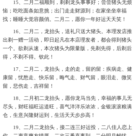
15、二月二福顺到，剃剃龙头事事好；尝尝猪头无烦
恼；吃吃面条如意挑；出门走走财源到；在家坐坐幸福
找；睡睡大觉容颜俏。二月二，愿你一年好运天天笑！
16、二月二，龙抬头，送礼只送大猪头。本理发店推
出剃一赠一活动，即日起凡在本店理发者，都会得到猪头
一个。欲剃从速，本次猪头为限量版，先剃先得，后剃后
得，不剃不得。钦此！
17、二月二，龙抬头，走的走，留的留：疾病走、健
康留，忧愁走、快乐留，晦气走、财气留，眼泪走、微笑
留，悲伤走，吉祥留！
18、二月初二龙抬头，愿你龙马当先，幸福的事儿无
尽头，财旺福旺运道旺，喜气洋洋乐浓浓，金银滚滚粮满
仓，生意兴隆财运到，生活天天步步高！
19、二月二龙抬头，接二连三好运投，二八佳人恋上
你，二惠竞爽友情厚，二次三番喜事到，二分明月解忧