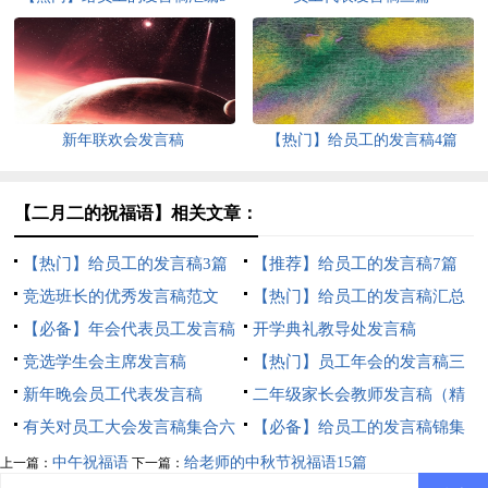
篇
新年联欢会发言稿
【热门】给员工的发言稿4篇
【二月二的祝福语】相关文章：
【热门】给员工的发言稿3篇
【推荐】给员工的发言稿7篇
竞选班长的优秀发言稿范文
【热门】给员工的发言稿汇总
【必备】年会代表员工发言稿
八篇
开学典礼教导处发言稿
三篇
竞选学生会主席发言稿
【热门】员工年会的发言稿三
新年晚会员工代表发言稿
篇
二年级家长会教师发言稿（精
有关对员工大会发言稿集合六
选6篇）
【必备】给员工的发言稿锦集
篇
5篇
中午祝福语
给老师的中秋节祝福语15篇
上一篇：
下一篇：