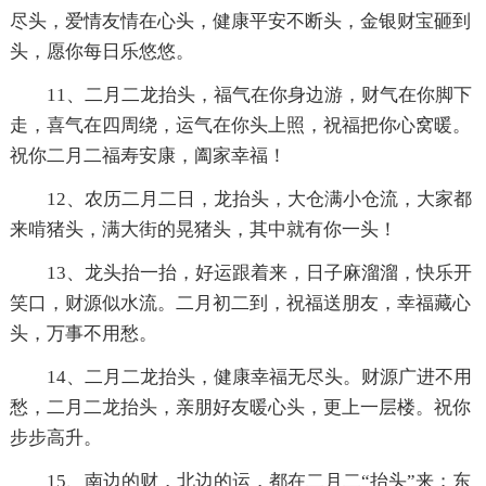
尽头，爱情友情在心头，健康平安不断头，金银财宝砸到
头，愿你每日乐悠悠。
11、二月二龙抬头，福气在你身边游，财气在你脚下
走，喜气在四周绕，运气在你头上照，祝福把你心窝暖。
祝你二月二福寿安康，阖家幸福！
12、农历二月二日，龙抬头，大仓满小仓流，大家都
来啃猪头，满大街的晃猪头，其中就有你一头！
13、龙头抬一抬，好运跟着来，日子麻溜溜，快乐开
笑口，财源似水流。二月初二到，祝福送朋友，幸福藏心
头，万事不用愁。
14、二月二龙抬头，健康幸福无尽头。财源广进不用
愁，二月二龙抬头，亲朋好友暖心头，更上一层楼。祝你
步步高升。
15、南边的财，北边的运，都在二月二“抬头”来；东