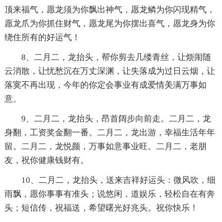
顶来福气，愿龙须为你飘出神气，愿龙鳞为你闪现精气，
愿龙爪为你抓住财气，愿龙尾为你摆出喜气，愿龙身为你
绕住所有的好运气！
8、二月二，龙抬头，帮你剪去几缕青丝，让烦闹随
云消散，让忧愁沉在万丈深渊，让失落成为过日云烟，让
落寞不再出现，今年的你定会事业有成爱情美满万事如
意。
9、二月二，龙抬头，昂首阔步向前走。二月二，龙
身翻，工资奖金翻一番。二月二，龙出游，幸福生活年年
留。二月二，龙悦颜，万事如意事业旺。二月二，老朋
友，祝你健康钱财有。
10、二月二，龙抬头，送来吉祥好运头：微风吹，细
雨飘，愿你事事有准头；说悠闲，道娱乐，轻松自在有奔
头；短信传，祝福送，希望曙光好兆头。祝你快乐！