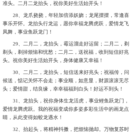
准头。二月二龙抬头，祝你美好生活始开头！
28、龙爪挠挠，年轻加倍添妖娆；龙尾摆摆，常逢喜
事乐开怀。龙抬头行龙运，愿你幸福龙腾虎跃，爱情龙飞
凤舞，事业鱼跃龙门！
29、二月二，龙抬头，霉运溜走好运留；二月二，剃
剃头，剃掉烦恼和忧愁；二月二，送祝福，收到短信好兆
头。祝你美好生活始开头，身体健康又幸福！
30、二月二，龙抬头，短信送来好兆头；祝福传，问
候送，惦记关怀不会走；事业顺，如意显，财源滚滚无尽
头；爱情甜，结良缘，幸幸福福到白头！好运不到头！
31、龙抬头，祝你身体生龙活虎，事业鲤鱼跃龙门，
爱情龙腾虎跃。我的祝福变成你多姿多彩生活中的画龙点
睛，从此变得如蛟龙遇水！
32、抬起头，将精神抖擞，把烦恼抛却。万物复苏时