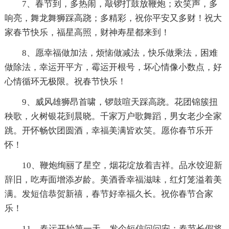
7、春节到，多热闹，敲锣打鼓放鞭炮；欢笑声，多
响亮，舞龙舞狮踩高跷；多精彩，祝你平安又多财！祝大
家春节快乐，福星高照，财神寿星都来到！
8、愿幸福做加法，烦恼做减法，快乐做乘法，困难
做除法，幸运开平方，霉运开根号，坏心情像小数点，好
心情循环无极限。祝春节快乐！
9、威风雄狮昂首啸，锣鼓喧天踩高跷。花团锦簇扭
秧歌，火树银花到晨晓。千家万户歌舞蹈，男女老少全家
跳。开怀畅饮团圆酒，幸福美满皆欢笑。愿你春节乐开
怀！
10、鞭炮绚丽了星空，烟花绽放着吉祥。品水饺迎新
辞旧，吃寿面增添岁龄。美酒香幸福滋味，红灯笼溢着美
满。发短信恭贺新禧，春节好幸福久长。祝你春节合家
乐！
11、春运开始第一天，发个短信问问安；春节长假将