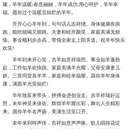
璨，羊年温暖;春意融融，羊年成功;用心呵护，羊年幸
福。愿你过个温暖且灿烂的羊年。
开开心心羊年到，句句话儿吉祥绕。身体健康疾病
跑，能吃能喝又能跳。夫妻和睦开颜笑，家庭美满无烦
恼。事业顺利步步高，带领全家走上阳关道。祝羊年快乐
欢笑!
羊年到来开心笑，吉羊如意祥瑞照。事业如羊蓬勃
起，工作似羊欢快跳。家庭美满羊光耀，父母安康妻儿
娇。三世同堂喜羊羊，家庭和睦幸福耀。愿你羊年身体
康，满面羊光笑灿烂!
羊年致富来带头，拼搏奋进创业走。吉羊祥瑞好运
照，未年神灵来保佑。辉煌羊年耀出彩，舞出人生精彩
来。愿你羊年名声扬，美满生活笑口开。
未年来到咩声传，吉祥如意声声唤。歌儿唱得花绽