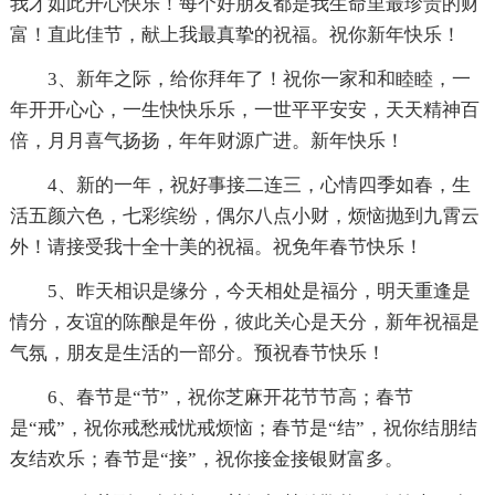
我才如此开心快乐！每个好朋友都是我生命里最珍贵的财
富！直此佳节，献上我最真挚的祝福。祝你新年快乐！
3、新年之际，给你拜年了！祝你一家和和睦睦，一
年开开心心，一生快快乐乐，一世平平安安，天天精神百
倍，月月喜气扬扬，年年财源广进。新年快乐！
4、新的一年，祝好事接二连三，心情四季如春，生
活五颜六色，七彩缤纷，偶尔八点小财，烦恼抛到九霄云
外！请接受我十全十美的祝福。祝免年春节快乐！
5、昨天相识是缘分，今天相处是福分，明天重逢是
情分，友谊的陈酿是年份，彼此关心是天分，新年祝福是
气氛，朋友是生活的一部分。预祝春节快乐！
6、春节是“节”，祝你芝麻开花节节高；春节
是“戒”，祝你戒愁戒忧戒烦恼；春节是“结”，祝你结朋结
友结欢乐；春节是“接”，祝你接金接银财富多。