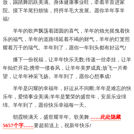
放，踢踏舞蹈跃美满。身体健康事业旺，牵着羊首进家
院。摸下羊尾扫烦恼，捋捋羊毛大发展。愿你羊年享羊
福!
羊年的歌声飘荡着团圆的喜气，羊年的烛光摇曳着快
乐的福气，羊年的道路绵延着不竭的财气，羊年的灯笼照
耀着万千的瑞气。羊年到了，愿你一年到头都有好运气!
播下一份祝福，让羊年快乐无数;传递一丝牵挂，让羊
年灿烂开花;携带一缕春风，让羊年美梦成真;放飞一片希
望，让羊年神采飞扬。羊年到了，愿你心想事成!
羊年是闪耀的幸福年，好运从不间断;羊年是难忘的快
乐年，爱情事业美满;羊年是繁荣的盛世年，安居乐业绵
绵。羊年到了，愿你快乐幸福每一天。
朝霞映满天，盛世耀羊年。歌美舞
……此处隐藏
5657个字……
要超前送上，祝新年快乐!