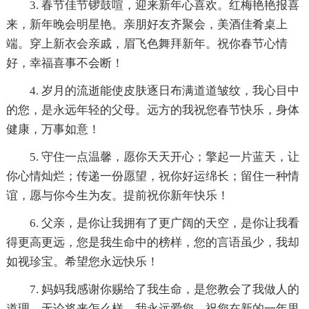
3. 春节佳节锣鼓喧，迎来新年心喜欢。红梅艳艳报喜
来，新年晚会明星艳。亲朋好友齐聚会，美酒佳肴桌上
端。穿上新衣会亲戚，眉飞色舞拜新年。祝你春节心情
好，幸福喜事不会断！
4. 岁月的流逝能使皮肤逐日布满道道皱纹，我心目中
的您，是永远年轻的父母。远方的我祝您春节快乐，身体
健康，万事如意！
5. 守住一点温馨，愿你天天开心；擎起一片蓝天，让
你心情灿烂；传递一份愿望，祝你好运绵长；留住一种情
谊，愿与你今生为友。提前祝你新年快乐！
6. 父亲，是你让我拥有了更广阔的天空，是你让我看
得更高更远，您是我生命中的榜样，您的言语虽少，我却
如视珍宝。希望您永远快乐！
7. 妈妈我感谢你赐给了我生命，是您教会了我做人的
道理，无论将来怎么样，我永远爱您，祝您在新的一年里