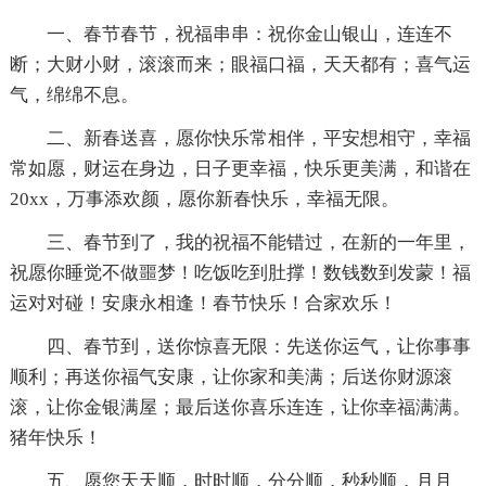
一、春节春节，祝福串串：祝你金山银山，连连不
断；大财小财，滚滚而来；眼福口福，天天都有；喜气运
气，绵绵不息。
二、新春送喜，愿你快乐常相伴，平安想相守，幸福
常如愿，财运在身边，日子更幸福，快乐更美满，和谐在
20xx，万事添欢颜，愿你新春快乐，幸福无限。
三、春节到了，我的祝福不能错过，在新的一年里，
祝愿你睡觉不做噩梦！吃饭吃到肚撑！数钱数到发蒙！福
运对对碰！安康永相逢！春节快乐！合家欢乐！
四、春节到，送你惊喜无限：先送你运气，让你事事
顺利；再送你福气安康，让你家和美满；后送你财源滚
滚，让你金银满屋；最后送你喜乐连连，让你幸福满满。
猪年快乐！
五、愿您天天顺，时时顺，分分顺，秒秒顺，月月