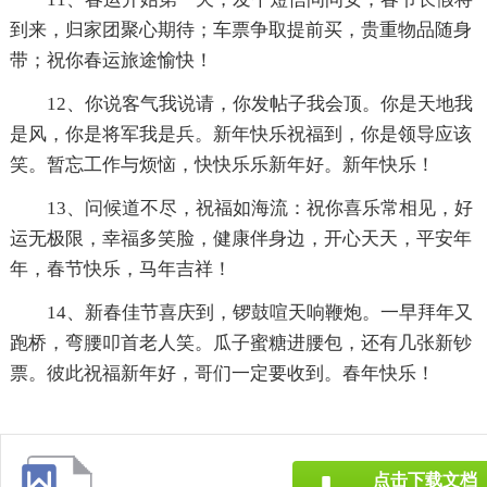
到来，归家团聚心期待；车票争取提前买，贵重物品随身
带；祝你春运旅途愉快！
12、你说客气我说请，你发帖子我会顶。你是天地我
是风，你是将军我是兵。新年快乐祝福到，你是领导应该
笑。暂忘工作与烦恼，快快乐乐新年好。新年快乐！
13、问候道不尽，祝福如海流：祝你喜乐常相见，好
运无极限，幸福多笑脸，健康伴身边，开心天天，平安年
年，春节快乐，马年吉祥！
14、新春佳节喜庆到，锣鼓喧天响鞭炮。一早拜年又
跑桥，弯腰叩首老人笑。瓜子蜜糖进腰包，还有几张新钞
票。彼此祝福新年好，哥们一定要收到。春年快乐！
点击下载文档