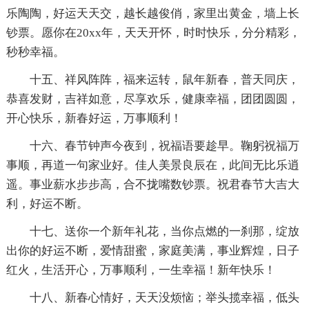
乐陶陶，好运天天交，越长越俊俏，家里出黄金，墙上长
钞票。愿你在20xx年，天天开怀，时时快乐，分分精彩，
秒秒幸福。
十五、祥风阵阵，福来运转，鼠年新春，普天同庆，
恭喜发财，吉祥如意，尽享欢乐，健康幸福，团团圆圆，
开心快乐，新春好运，万事顺利！
十六、春节钟声今夜到，祝福语要趁早。鞠躬祝福万
事顺，再道一句家业好。佳人美景良辰在，此间无比乐逍
遥。事业薪水步步高，合不拢嘴数钞票。祝君春节大吉大
利，好运不断。
十七、送你一个新年礼花，当你点燃的一刹那，绽放
出你的好运不断，爱情甜蜜，家庭美满，事业辉煌，日子
红火，生活开心，万事顺利，一生幸福！新年快乐！
十八、新春心情好，天天没烦恼；举头揽幸福，低头