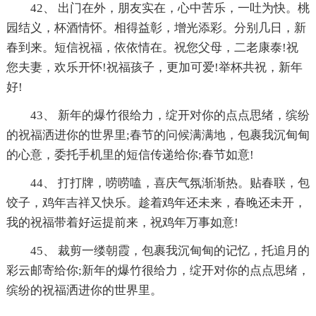
42、 出门在外，朋友实在，心中苦乐，一吐为快。桃
园结义，杯酒情怀。相得益彰，增光添彩。分别几日，新
春到来。短信祝福，依依情在。祝您父母，二老康泰!祝
您夫妻，欢乐开怀!祝福孩子，更加可爱!举杯共祝，新年
好!
43、 新年的爆竹很给力，绽开对你的点点思绪，缤纷
的祝福洒进你的世界里;春节的问候满满地，包裹我沉甸甸
的心意，委托手机里的短信传递给你;春节如意!
44、 打打牌，唠唠嗑，喜庆气氛渐渐热。贴春联，包
饺子，鸡年吉祥又快乐。趁着鸡年还未来，春晚还未开，
我的祝福带着好运提前来，祝鸡年万事如意!
45、 裁剪一缕朝霞，包裹我沉甸甸的记忆，托追月的
彩云邮寄给你;新年的爆竹很给力，绽开对你的点点思绪，
缤纷的祝福洒进你的世界里。