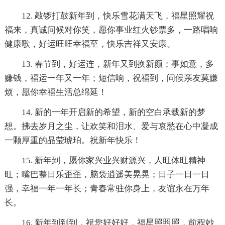
12. 敲锣打鼓新年到，快乐雪花满天飞，福星照耀祝
福来，真诚问候对你笑，愿你事业红火钞票多，一路唱响
健康歌，好运旺旺幸福至，快乐吉祥又安康。
13. 春节到，好运连，新年又到换新颜；事如意，多
赚钱，福运一年又一年；短信响，祝福到，问候亲友莫嫌
烦，愿你幸福生活总绵延！
14. 新的一年开启新的希望，新的空白承载新的梦
想。拂去岁月之尘，让欢笑和泪水、爱与哀愁在心中凝成
一颗厚重的晶莹琥珀。祝新年快乐！
15. 新年到，愿你家兴业兴财源兴，人旺体旺精神
旺；嘴巴整日乐歪歪，脑袋逍遥美晃晃；日子一日一日
强，幸福一年一年长；青春常驻你身上，友谊永在万年
长。
16. 新年到到到，祝您好好好，福星照照照，前程妙