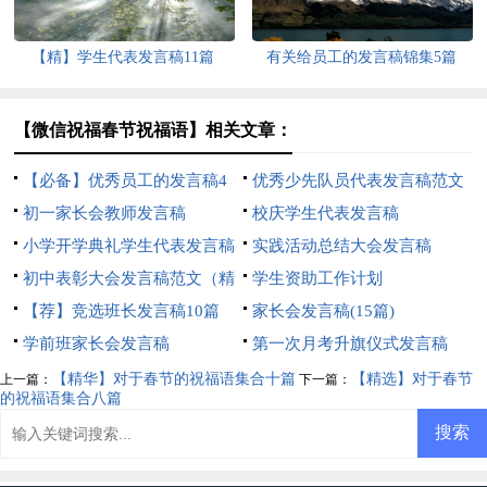
【精】学生代表发言稿11篇
有关给员工的发言稿锦集5篇
【微信祝福春节祝福语】相关文章：
【必备】优秀员工的发言稿4
优秀少先队员代表发言稿范文
篇
初一家长会教师发言稿
校庆学生代表发言稿
小学开学典礼学生代表发言稿
实践活动总结大会发言稿
范文（通用7篇）
初中表彰大会发言稿范文（精
学生资助工作计划
选9篇）
【荐】竞选班长发言稿10篇
家长会发言稿(15篇)
学前班家长会发言稿
第一次月考升旗仪式发言稿
【精华】对于春节的祝福语集合十篇
【精选】对于春节
上一篇：
下一篇：
的祝福语集合八篇