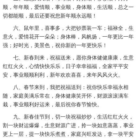
顺，年年顺，爱情顺，事业顺，身体顺，生活顺，总之一
切都能顺，最后还要祝您新年顺永远顺！
六、鼠年里，喜事多，大把钞票装一车；福禄全，生
意火，爱情花开一朵朵；身体棒，风帆扬，一年更比一年
强；好时光，美景色，祝你新的一年更快乐！
七、新春到来，祝福送来，愿你身体健健康康，生意
红红火火，心情快快乐乐，日子幸幸福福，全家平平安
安，事业顺顺利利，新年欢欢喜喜，来年风风火火。
八、春节来到，我把祝福送到：祝你快乐幸福永相
随，家庭美满乐常在，身体健康笑开怀，财源滚滚满车
栽，事业顺利好运来，最后祝你春节愉快。
九、新春佳节到，切一块祝福炒炒，生活红红火火，
割一块财运爆爆，生意财源广进，拎一块如意蒸蒸，事业
更上一层，提一块快乐煮煮，家庭兴旺发达，拿一块平安