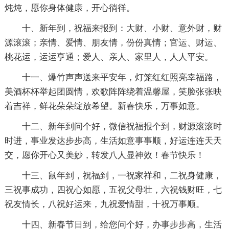
炖炖，愿你身体健康，开心徜徉。
十、新年到，祝福来报到：大财、小财、意外财，财
源滚滚；亲情、爱情、朋友情，份份真情；官运、财运、
桃花运，运运亨通；爱人、亲人、家里人，人人平安。
十一、爆竹声声送来平安年，灯笼红红照亮幸福路，
美酒杯杯举起团圆情，欢歌阵阵绕着温馨屋，笑脸张张映
着吉祥，鲜花朵朵绽放希望。新春快乐，万事如意。
十二、新年到问个好，微信祝福报个到，财源滚滚时
时进，事业发达步步高，生活如意事事顺，好运连连天天
交，愿你开心又美妙，转发八人显神效！春节快乐！
十三、鼠年到，祝福到，一祝家祥和，二祝身健康，
三祝事成功，四祝心如愿，五祝父母壮，六祝钱财旺，七
祝友情长，八祝好运来，九祝爱情甜，十祝万事顺。
十四、新春节日到，给您问个好，办事步步高，生活