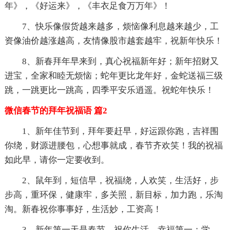
年》，《好运来》，《丰衣足食万万年》！
7、快乐像假货越来越多，烦恼像利息越来越少，工
资像油价越涨越高，友情像股市越套越牢，祝新年快乐！
8、新春拜年早来到，真心祝福新年好；新年招财又
进宝，全家和睦无烦恼；蛇年更比龙年好，金蛇送福三级
跳，一跳更比一跳高，四季平安乐逍遥。祝蛇年快乐！
微信春节的拜年祝福语 篇2
1、新年佳节到，拜年要赶早，好运跟你跑，吉祥围
你绕，财源进腰包，心想事就成，春节齐欢笑！我的祝福
如此早，请你一定要收到。
2、鼠年到，短信早，祝福绕，人欢笑，生活好，步
步高，重环保，健康牢，多关照，新目标，加力跑，乐淘
淘。新春祝你事事好，生活妙，工资高！
3、新年第一天是春节，祝你生活，幸福第一；学