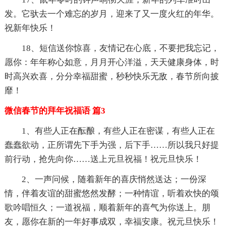
发。它驮去一个难忘的岁月，迎来了又一度火红的年华。
祝新年快乐！
18、短信送你惊喜，友情记在心底，不要把我忘记，
愿你：年年称心如意，月月开心洋溢，天天健康身体，时
时高兴欢喜，分分幸福甜蜜，秒秒快乐无敌，春节所向披
靡！
微信春节的拜年祝福语 篇3
1、有些人正在酝酿，有些人正在密谋，有些人正在
蠢蠢欲动，正所谓先下手为强，后下手……所以我只好提
前行动，抢先向你……送上元旦祝福！祝元旦快乐！
2、一声问候，随着新年的喜庆悄然送达；一份深
情，伴着友谊的甜蜜悠然发酵；一种情谊，听着欢快的颂
歌吟唱恒久；一道祝福，顺着新年的喜气为你送上。朋
友，愿你在新的一年好事成双，幸福安康。祝元旦快乐！