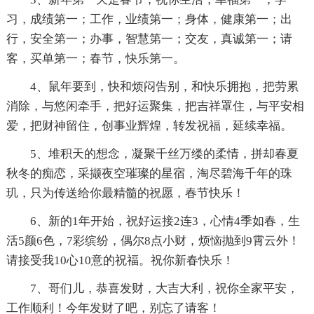
习，成绩第一；工作，业绩第一；身体，健康第一；出
行，安全第一；办事，智慧第一；交友，真诚第一；请
客，买单第一；春节，快乐第一。
4、鼠年要到，快和烦闷告别，和快乐拥抱，把劳累
消除，与悠闲牵手，把好运聚集，把吉祥罩住，与平安相
爱，把财神留住，创事业辉煌，转发祝福，延续幸福。
5、堆积天的想念，凝聚千丝万缕的柔情，拼却春夏
秋冬的痴恋，采撷夜空璀璨的星宿，淘尽碧海千年的珠
玑，只为传送给你最精髓的祝愿，春节快乐！
6、新的1年开始，祝好运接2连3，心情4季如春，生
活5颜6色，7彩缤纷，偶尔8点小财，烦恼抛到9霄云外！
请接受我10心10意的祝福。祝你新春快乐！
7、哥们儿，恭喜发财，大吉大利，祝你全家平安，
工作顺利！今年发财了吧，别忘了请客！