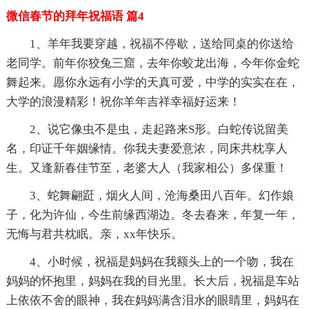
微信春节的拜年祝福语 篇4
1、羊年我要穿越，祝福不停歇，送给同桌的你送给
老同学。前年你狡兔三窟，去年你蛟龙出海，今年你金蛇
舞起来。愿你永远有小学的天真可爱，中学的实实在在，
大学的浪漫精彩！祝你羊年吉祥幸福好运来！
2、说它像虫不是虫，走起路来S形。白蛇传说留美
名，印证千年姻缘情。你我夫妻爱意浓，同床共枕享人
生。又逢新春佳节至，老婆大人（我家相公）多保重！
3、蛇舞翩跹，烟火人间，沧海桑田八百年。幻作娘
子，化为许仙，今生前缘西湖边。冬去春来，年复一年，
无悔与君共枕眠。亲，xx年快乐。
4、小时候，祝福是妈妈在我额头上的一个吻，我在
妈妈的怀抱里，妈妈在我的目光里。长大后，祝福是车站
上依依不舍的眼神，我在妈妈满含泪水的眼睛里，妈妈在