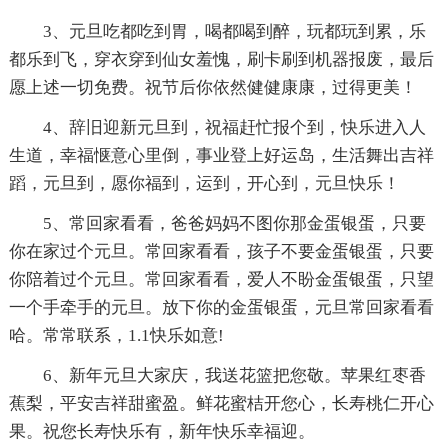
3、元旦吃都吃到胃，喝都喝到醉，玩都玩到累，乐
都乐到飞，穿衣穿到仙女羞愧，刷卡刷到机器报废，最后
愿上述一切免费。祝节后你依然健健康康，过得更美！
4、辞旧迎新元旦到，祝福赶忙报个到，快乐进入人
生道，幸福惬意心里倒，事业登上好运岛，生活舞出吉祥
蹈，元旦到，愿你福到，运到，开心到，元旦快乐！
5、常回家看看，爸爸妈妈不图你那金蛋银蛋，只要
你在家过个元旦。常回家看看，孩子不要金蛋银蛋，只要
你陪着过个元旦。常回家看看，爱人不盼金蛋银蛋，只望
一个手牵手的元旦。放下你的金蛋银蛋，元旦常回家看看
哈。常常联系，1.1快乐如意!
6、新年元旦大家庆，我送花篮把您敬。苹果红枣香
蕉梨，平安吉祥甜蜜盈。鲜花蜜桔开您心，长寿桃仁开心
果。祝您长寿快乐有，新年快乐幸福迎。