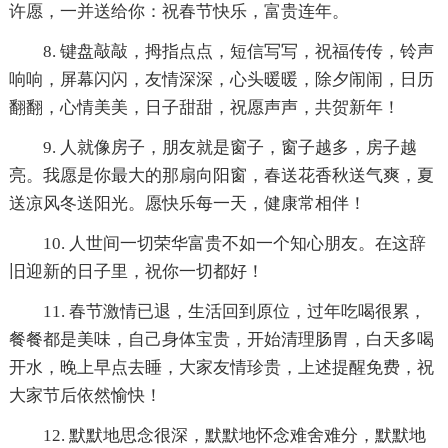
许愿，一并送给你：祝春节快乐，富贵连年。
8. 键盘敲敲，拇指点点，短信写写，祝福传传，铃声
响响，屏幕闪闪，友情深深，心头暖暖，除夕闹闹，日历
翻翻，心情美美，日子甜甜，祝愿声声，共贺新年！
9. 人就像房子，朋友就是窗子，窗子越多，房子越
亮。我愿是你最大的那扇向阳窗，春送花香秋送气爽，夏
送凉风冬送阳光。愿快乐每一天，健康常相伴！
10. 人世间一切荣华富贵不如一个知心朋友。在这辞
旧迎新的日子里，祝你一切都好！
11. 春节激情已退，生活回到原位，过年吃喝很累，
餐餐都是美味，自己身体宝贵，开始清理肠胃，白天多喝
开水，晚上早点去睡，大家友情珍贵，上述提醒免费，祝
大家节后依然愉快！
12. 默默地思念很深，默默地怀念难舍难分，默默地