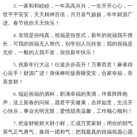
3. 一家和和睦睦，一年高高兴兴，一生开开心心，一
世平平安安，天天精神百倍，月月喜气扬扬，年年财源广
进。春节祝你天天快乐！
4. 友情是份纯真，祝福是份形式，新年的祝福我不擅
长，可我的祝福无人替代，别学别人玩转发；我的祝福是
无价，一般的人我不发，祝你新年快乐！
5. 祝新年行大运！仕途步步高升！万事胜意！麻雀得
心应手！财源广进！身体棒吃饭香睡觉安，合家幸福，恭
喜发财！
6. 端起祝福的酒杯，斟满幸福的美酒，伴着阵阵炮
声，送上新春的问候，愿君平安健康，吉祥如意，生活开
心快乐，事业光明无限，爱情甜美温馨，工作顺心顺利！
7. 把金财银财大财小财，汇成万贯家财；用你的朝气
英气正气勇气，换得一团和气；把我最真的祝福祝愿心愿