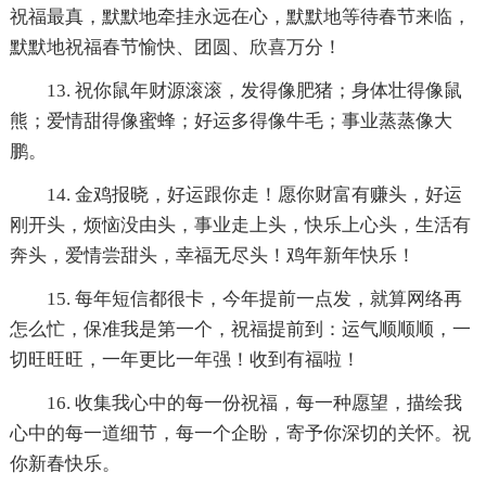
祝福最真，默默地牵挂永远在心，默默地等待春节来临，
默默地祝福春节愉快、团圆、欣喜万分！
13. 祝你鼠年财源滚滚，发得像肥猪；身体壮得像鼠
熊；爱情甜得像蜜蜂；好运多得像牛毛；事业蒸蒸像大
鹏。
14. 金鸡报晓，好运跟你走！愿你财富有赚头，好运
刚开头，烦恼没由头，事业走上头，快乐上心头，生活有
奔头，爱情尝甜头，幸福无尽头！鸡年新年快乐！
15. 每年短信都很卡，今年提前一点发，就算网络再
怎么忙，保准我是第一个，祝福提前到：运气顺顺顺，一
切旺旺旺，一年更比一年强！收到有福啦！
16. 收集我心中的每一份祝福，每一种愿望，描绘我
心中的每一道细节，每一个企盼，寄予你深切的关怀。祝
你新春快乐。