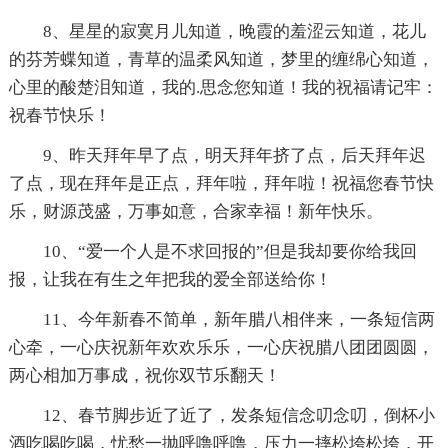
8、星星的寂寞月儿知道，晚霞的羞涩云知道，花儿
的芬芳蝶知道，青草的温柔风知道，梦里的缠绵心知道，
心里的酸楚泪知道，我的.思念您知道！我的祝福请记牢：
祝春节快乐！
9、昨天拜年早了点，明天拜年挤了点，后天拜年迟
了点，现在拜年是正点，拜年啦，拜年啦！祝福您春节快
乐，财源茂盛，万事如意，合家幸福！新年快乐。
10、“爱一个人是不求回报的”但是我却要你给我回
报，让我在有生之年把我的爱全部送给你！
11、今年新春不简单，新年腊八相伴来，一条短信两
心牵，一心庆祝新年欢欢乐乐，一心庆祝腊八团团圆圆，
两心相加万事成，祝你双节乐翻天！
12、春节脚步近了近了，发条短信念叨念叨，倒杯小
酒吃喝吃喝，忧愁一抛呼噜呼噜，压力一摔松垮松垮，开