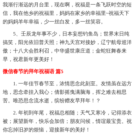
我渐行渐远的月台里，现在啊，祝福是一条飞跃时空的短
信，我在他乡的祝福里，妈妈在家乡的幸福里~祝福天下
的妈妈羊年幸福，少一丝白发，多一丝笑容。
5、壬辰龙年事不少，日本妄想钓鱼岛；世界末日纯
搞笑，阳光依旧普天照；神九天宫对接妙，辽宁航母巡洋
傲；十八大会胜利召，中华盛世康庄道；金蛇狂舞春来
早，祝君新年更美好！
微信春节的拜年祝福语 篇5
1. 一年佳节春节至，浓情思念此刻至。友情虽在远方
地，思念牵挂入我心；倩影摇曳满脑海，挥之难去相思
苦。唯恐思念流水逝，缤纷赠友早拜年！？
2. 年初到年尾，祝福总相随；天气又寒冷，记得添衣
被；展望新年，快乐会加倍；朋友问候，情谊最宝贵。祝
你忘掉旧岁的烦恼，迎接新年的美好！