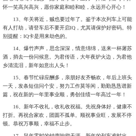
怀一笑高兴高兴，愿你家庭和睦和睦，永远开心开心！
13、年关将近，贼也要过年了。鉴于本次列车上可能
有人打劫，请登车后不要开启IQ，尤其请保护好密码。特
别提醒：IQ卡是用来劫色的。
14、爆竹声声，思念深深，情意绵绵，送来一杯屠苏
酒，捎去一份问候意。为君传语，大年夜炉火边，为君他
乡清流泪，新年如意出人头！
15、春节忙碌应酬多，亲朋好友齐畅欢，年后上班头
一天，发条短信问个安，努力工作莫等闲，勤勤恳恳谱新
篇，祝在新的一年里事业顺，勇创佳绩一年高过一年！
16、新年不收礼，收礼收祝福。先祝身体好，健康不
打折。再祝合家欢，团圆不孤单。顺祝事业旺，发展不停
顿。恭祝万事顺，幸福不止步。
17、鼠年零时的钟声响彻天涯，新年的列车准时出