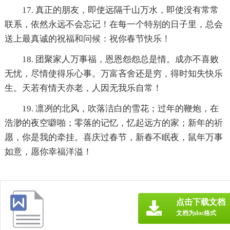
17. 真正的朋友，即使远隔千山万水，即使没有常常
联系，依然永远不会忘记！在每一个特别的日子里，总会
送上最真诚的祝福和问候：祝你春节快乐！
18. 团聚家人万事福，恩恩怨怨总是情。成亦不喜败
无忧，尽情使得乐心事。万富吝舍还是穷，得时知失快乐
生。天若有情天亦老，人因无我乐自常！
19. 凛冽的北风，吹落洁白的雪花；过年的鞭炮，在
浩渺的夜空噼啪；零落的记忆，忆起远方的家；新年的祈
愿，你是我的牵挂。喜庆过春节，新春不眠夜，鼠年万事
如意，愿你幸福洋溢！
点击下载文档
文档为doc格式