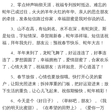
2、零点钟声响彻天涯，祝福专列按时抵达。难忘的
蛇年已成过往，火火的羊年火红的年华。亲人的思念朋友
的牵挂，发条短信路过你家，幸福甜蜜是我对你说的话。
3、山不在高，有仙则名。水不在深，有蛇则灵。斯
是短信，字短情深。恭贺闹新春，蛇年添祥瑞。短信送祝
福，拜年我先行。朋友云：预祝春节快乐、蛇年大吉！
4、羊年来到了，龙蛇飞舞了，好运连连了，好事连
连了，梦想圆圆了，幸福拥抱了，爱情甜蜜了，合家欢乐
了，心情大美了，祝福朋友：吉祥如意、开心逍遥了！
5、春节放假，心情也要放假哦。快打开心灵的窗
户，让阳光照进来；拆掉厚重的门板，把好运迎进来；放
下生活的重负，让心儿飞起来。祝假期愉快，蛇年精彩！
6、今天是个《好日子》，《举杯吧，朋友》，《我
们的明天比蜜甜》。《在希望的田野上》，《爱你一万