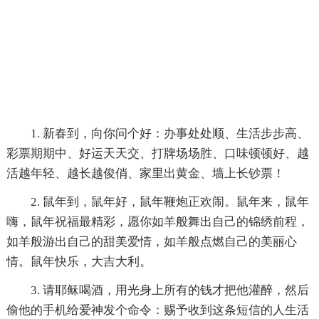
1. 新春到，向你问个好：办事处处顺、生活步步高、
彩票期期中、好运天天交、打牌场场胜、口味顿顿好、越
活越年轻、越长越俊俏、家里出黄金、墙上长钞票！
2. 鼠年到，鼠年好，鼠年鞭炮正欢闹。鼠年来，鼠年
嗨，鼠年祝福最精彩，愿你如羊般舞出自己的锦绣前程，
如羊般游出自己的甜美爱情，如羊般点燃自己的美丽心
情。鼠年快乐，大吉大利。
3. 请耶稣喝酒，用光身上所有的钱才把他灌醉，然后
偷他的手机给爱神发个命令：赐予收到这条短信的人生活