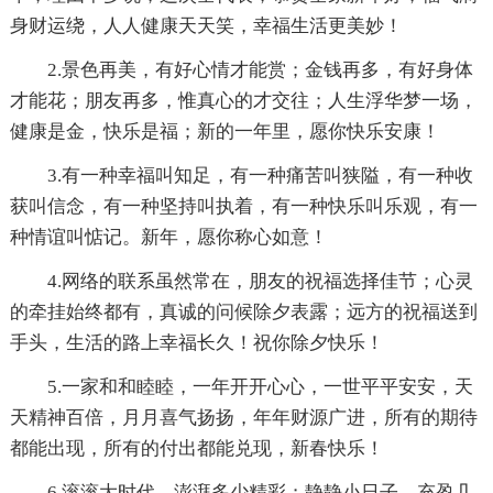
身财运绕，人人健康天天笑，幸福生活更美妙！
2.景色再美，有好心情才能赏；金钱再多，有好身体
才能花；朋友再多，惟真心的才交往；人生浮华梦一场，
健康是金，快乐是福；新的一年里，愿你快乐安康！
3.有一种幸福叫知足，有一种痛苦叫狭隘，有一种收
获叫信念，有一种坚持叫执着，有一种快乐叫乐观，有一
种情谊叫惦记。新年，愿你称心如意！
4.网络的联系虽然常在，朋友的祝福选择佳节；心灵
的牵挂始终都有，真诚的问候除夕表露；远方的祝福送到
手头，生活的路上幸福长久！祝你除夕快乐！
5.一家和和睦睦，一年开开心心，一世平平安安，天
天精神百倍，月月喜气扬扬，年年财源广进，所有的期待
都能出现，所有的付出都能兑现，新春快乐！
6.滚滚大时代，澎湃多少精彩；静静小日子，充盈几