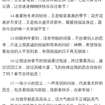
云酒，让你迷迷糊糊快快乐乐过春节！
14.春夏秋冬来回轮转，又是银装素裹的季节；花开花
谢岁月变迁，又是焰火盛开庆新年。暖暖祝福送身边，愿
你今后的每一天幸福平安！
15.转眼狗年要到，没有华丽的词藻，不抄袭别人的思
考，只送上我真诚的祝福和简单的问好：神啊，希望保佑
看短信的人平安到老，有我祝福的日子再无烦恼！
16.让我这份春节的祝福通过电波，跨过重重高山，越
过滔滔江水，掠过高楼大厦，飞到你身边我的思念你收到
了吗？春节吉祥如意！
17.一张小小的贺止，一声亲切的问候，代表着关怀和
思念，包含着祝福与鼓励，祝新春快乐，合家幸福！
18.当领导都是高高在上，话大气粗目不正视趾高气