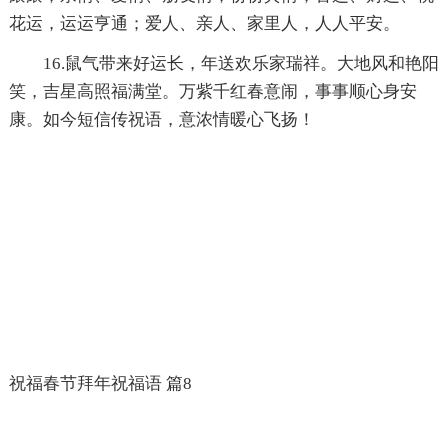
花运，运运亨通；爱人、亲人、家里人，人人平安。
16.鼠气带来好运长，年送欢乐家瑞祥。大地风和艳阳
笑，吉星高照福满堂。万紫千红春意闹，事事顺心身安
康。如今短信传祝语，意浓情暖心飞扬！
祝福春节拜年祝福语 篇8