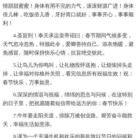
情甜甜蜜蜜！身体有用不完的力气，滚滚财源广进！身体
倍儿棒，吃饭倍儿香，牙好胃口就好，事事开心，事事顺
利！
4.圣旨到！奉天承运皇帝诏曰：春节期间气候多变，
天气忽冷忽热，特颁此令，爱卿善待自己。添衣饱暖，避
免感冒。随时保持快乐心情，抗旨绝交钦此。
5.让鸟儿为你鸣叫，让礼物投怀送抱，让烦恼掉头走
掉，让幸福对你格外关照，看完信息所有祝福生效！祝：
春节快乐，万事如意。
6.深深的情谊与祝福，绵绵的思念与问候，在这特别
的日子里，把祝愿随着短信带给远方的你：春节快乐！
7.牛年要走阳关道，排除万难创业路。艰苦奋斗能胜
天，幸福生活如意添。
8.谨为一个充满生机和欢乐的新年致以节日的问候和