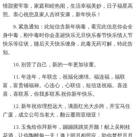
情甜蜜牢靠，家庭和睦热闹，生活幸福美妙，日子福星高
照。衷心祝您及家人吉祥安康，新年快乐！
9. 紧急通知：此短信含新年病毒，看完此信息你会全
身中毒，刚中毒时你会圣诞快乐元旦快乐春节快乐情人节
快乐等症状，随后天天快乐缠身，此毒无药可解，特此告
知。
10. 别苦了自己，新的一年更加珍重。
11. 年连年，年联念，祝福化缠绵。福连福，福联
富，富贵铺福禄。心连心，心联信，短信送祝福。喜连
喜，喜联系，你我多联系.祝你新年快乐。
12. 新年祝你理想远大，满面红光大步跨，开宝马住
广厦，成立公司当老大，翻云覆雨亚细亚！
13. 玉兔给你拜新年，蹦蹦跳跳笑开颜！献上吴刚桂
花酒，让你陶醉每一天！邀上明月相照应，助你梦想月月