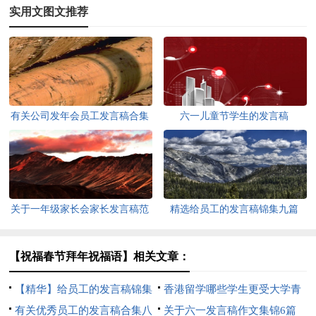
实用文图文推荐
有关公司发年会员工发言稿合集
六一儿童节学生的发言稿
10篇
关于一年级家长会家长发言稿范
精选给员工的发言稿锦集九篇
文（精选3篇）
【祝福春节拜年祝福语】相关文章：
【精华】给员工的发言稿锦集
香港留学哪些学生更受大学青
10篇
有关优秀员工的发言稿合集八
睐
关于六一发言稿作文集锦6篇