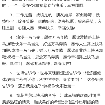
时，十全十美在今朝!祝您春节快乐，幸福团圆!
3、工作是船，成绩是帆，朋友如岸，家似港湾，洗
掉征尘，绽开笑脸，借助短信，送去祝愿，醒来是笑，入
睡是甜，心随人愿，新年快乐，幸福永远!
4、浪漫一马当先，甜蜜万马奔腾，愿你爱情路上快
马加鞭;快乐一马当先，好运万马奔腾，愿你人生路上快马
加鞭;成功一马当先，财运万马奔腾，愿你事业路上快马加
鞭;祝福一马当先，思念万马奔腾，愿你幸福路上快马加
鞭。鼠年到，愿你龙马精神，新春大吉!
5、世博告诉你：世界真瑰丽;亚运告诉你：锻炼能健
体;嫦娥二号告诉你：科学很神奇。春节要到了，这条短信
告诉你：还是我最在乎你!祝你快乐数第一!
6、窗花里剪出快乐的音符，汇成幸福的欢颜;佳肴里
腾起温暖的情意，融成美好的希望;短信里传出明媚的话