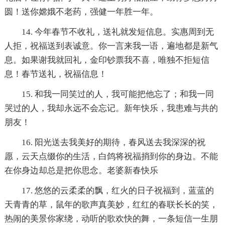
圆！送你嫦娥不老药，强健一年胜一年。
14. 今年春节不收礼，送礼就发短信息。实惠周到无
人拒，祝福送到表诚意。你一言来我一语，遍地都是新气
息。如果谢我就回礼，金印钞票我不喜，唯独不拒短信
息！春节送礼，祝福信息！
15. 和我一同笑过的人，我可能把他忘了；和我一同
哭过的人，我却永远不会忘记。新年快乐，我患难与共的
朋友！
16. 阳光送去我美好的期待，春风送去我深深的祝
愿，云天点缀你的生活，白鸽将祝福捎到你的身边。不能
在你身边却总是把你思念。老婆新春快乐
17. 悠悠的云柔柔的飘，红火的日子祝福到，蓝蓝的
天青青的草，鼠年的歌声真美妙，红红的春联长长的笑，
热闹的美景你家绕，动听的歌欢快的舞，一条短信一生朋