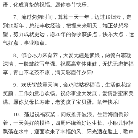
语，化成真挚的祝福。愿你春节快乐。
7、流过匆匆时间，算算一天一年，迈过19烟云，走
到20新年，总结丰收经验，把握未来明天，端正梦想希
望，努力成就更远，愿20年的你收获多点，快乐大点，运
气好点，事业顺点。
8、倾心尽力来育养，大爱无疆是爹娘，两鬓白霜凝
深情，一脸皱纹写坚强。祝愿高堂体康健，无忧无虑把福
享，青山不老茶不凉，满天彩霞伴夕阳!
9、欢庆锣鼓震天响，金鸡咕咕祝福唱，生活似花绽
笑颜，工作如意心欢畅。祝你事业大发展，爱情甜蜜家美
满。愿你父母长寿康，老婆孩子宝贝蛋。鼠年快乐!
10、荡起祝福双桨，问候推开波浪。生活海面倒影
着，一天美好的模样，四周环绕着好运生长。小船儿轻轻
飘荡在水中，迎面吹来了幸福的风。阳光洒在脸上，歌声