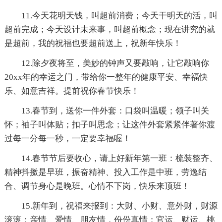
11.今天花明天钱，叫超前消费；今天干明天的活，叫
超前完成；今天设计未来事，叫超前概念；现在讲究的就
是超前，我的祝福也要超前送上，祝新年快乐！
12.除夕夜将至，美妙的钟声又要敲响，让它敲响你
20xx年的幸运之门，带给你一整年的健康平安、幸福快
乐、如意吉祥。提前祝你春节快乐！
13.春节到，送你一件外套：口袋叫温暖；领子叫关
怀；袖子叫体贴；扣子叫思念；让这件外套紧紧伴著你渡
过每一分每一秒，一定要幸福喔！
14.春节节后要收心，请上好新年第一班：梳装整齐、
精神抖擞是早班，振奋精神、投入工作是中班，劳逸结
合、调节身心是晚班。心情不下岗，快乐来顶班！
15.新年到，祝福来报到：大财、小财、意外财，财源
滚滚；亲情、爱情、朋友情，份份真情；官运、财运、桃