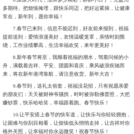
多期待。把烦恼掩埋，跟快乐同迈，把好运紧揣，让健康
常在，新年到，愿你幸福！
7.春节已来到，信息不能迟到，好友前来报到，祝福
提前送到：爱情浪漫美好，友情温暖笼罩，亲情时刻围
绕，工作业绩攀高，生活幸福欢笑，来年更美好！
8.新年春节将至，我顺着祝福的潮水，驾着问候的小
舟，满载着吉祥、平安、团圆和喜庆，乘风破浪疾驰而
来，将在新年港湾靠航，请注意收货。新年大吉！
9.春节到，送礼太俗套，祝福没花招，只有祝愿亲爱
的朋友们：天天被财神爷骚扰，时时被弥勒佛普照，大把
赚钞票，快乐哈哈笑，幸福跟着跑。春节快乐！
10.让平安搭上春节的快车道，让快乐与你轻轻拥抱，
让困难与你刮目相看，让烦恼低头悄悄走掉，让吉祥对你
格外关照，让幸福对你永远微笑！祝春节快乐！