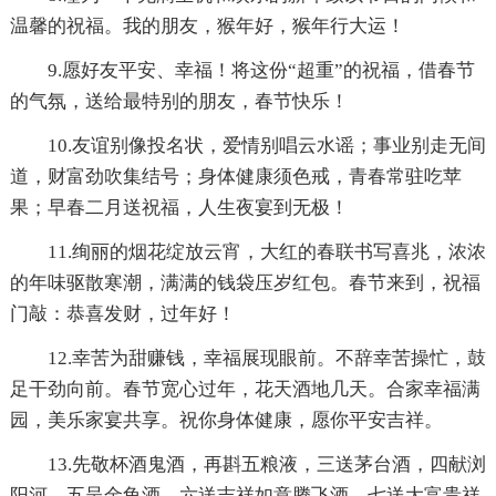
温馨的祝福。我的朋友，猴年好，猴年行大运！
9.愿好友平安、幸福！将这份“超重”的祝福，借春节
的气氛，送给最特别的朋友，春节快乐！
10.友谊别像投名状，爱情别唱云水谣；事业别走无间
道，财富劲吹集结号；身体健康须色戒，青春常驻吃苹
果；早春二月送祝福，人生夜宴到无极！
11.绚丽的烟花绽放云宵，大红的春联书写喜兆，浓浓
的年味驱散寒潮，满满的钱袋压岁红包。春节来到，祝福
门敲：恭喜发财，过年好！
12.幸苦为甜赚钱，幸福展现眼前。不辞幸苦操忙，鼓
足干劲向前。春节宽心过年，花天酒地几天。合家幸福满
园，美乐家宴共享。祝你身体健康，愿你平安吉祥。
13.先敬杯酒鬼酒，再斟五粮液，三送茅台酒，四献浏
阳河，五呈金龟酒，六送吉祥如意腾飞酒，七送大富贵祥