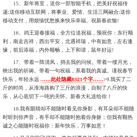
15、新年将至，送你一部智能手机，把美好祝福传
递;送你移动互联网，将事业、爱情、生活三网融合;送你
移动支付，用烦恼忧愁换来快乐幸福。祝新春欢愉!
16、鸡王迎春接福，全方位送祝福，预祝你：东行顺
利，南走吉祥，西出平安，北遇祥瑞，中有如意，左右逢
缘，前后添福，内外顺畅，上下和谐，鼠年好运!
17、带着一阵清风，捎去我的问候。带着一缕月光，
映出我的祈祷。带着一句祝福，系着我的真诚。谨祝春节
快乐，年轻永远
……此处隐藏8321个字……
>9.我买了二
斤的时尚，从淮海路购了三斤的浪漫，自制了八斤的快
乐，从心底切下一吨的关怀。新春大礼送给你！
10.我有眼睛却不能随时看见你身影，有耳朵却不能随
时听到你声音，有手却不能随时抱着你身躯；但我有颗热
诚之心能随时祝福你：新年快乐，万事如意！