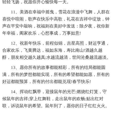
轻轻飞扬，祝愿你开心愉快每一天。
11、美酒在幸福中摇曳，雪花在浪漫中飞舞，人群在
喜悦中喧闹，歌声在快乐中高歌，礼花在吉祥中绽放，钟
声在平安中敲响，祝福则在美好中发送：除夕夜，祝你新
年幸福，阖家欢乐，心想事成，万事如意!
12、祝新年快乐，前程似锦，吉星高照，财运亨通，
合家欢乐，飞黄腾达，福如东海，寿比南山!酒越久越
醇，朋友相交越久越真;水越流越清，世间沧桑越流越淡。
13、愿你所有的故事都能精彩，所有的结局都能圆
满，所有的梦想都能实现，所有的希望都能如愿，所有的
好运都能预算，所有的付出都能兑现!春节快乐!
14、挥动红飘带，迎接鼠年的光芒;燃烧红灯笼，守
候鼠年的吉祥;穿上红舞鞋，走出鼠年的欢畅;贴出红对
联，诉说鼠年的希望。鼠年到了，愿你的日子红红火火。