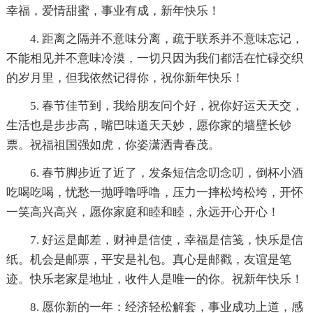
幸福，爱情甜蜜，事业有成，新年快乐！
4. 距离之隔并不意味分离，疏于联系并不意味忘记，
不能相见并不意味冷漠，一切只因为我们都活在忙碌交织
的岁月里，但我依然记得你，祝你新年快乐！
5. 春节佳节到，我给朋友问个好，祝你好运天天交，
生活也是步步高，嘴巴味道天天妙，愿你家的墙壁长钞
票。祝福祖国强如虎，你姿潇洒青春茂。
6. 春节脚步近了近了，发条短信念叨念叨，倒杯小酒
吃喝吃喝，忧愁一抛呼噜呼噜，压力一摔松垮松垮，开怀
一笑高兴高兴，愿你家庭和睦和睦，永远开心开心！
7. 好运是邮差，财神是信使，幸福是信笺，快乐是信
纸。机会是邮票，平安是礼包。真心是邮戳，友谊是笔
迹。快乐老家是地址，收件人是唯一的你。祝新年快乐！
8. 愿你新的一年：经济轻松解套，事业成功上道，感